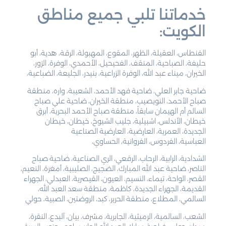
خدماتنا تلبي جميع مناطق
الكويت:
الفنطاس، العقيلة، الظهر، المقوع، المهبولة، الرقة، هدية، أبو
حليفة، الصباحية، المنقف، الفحيحيل، الأحمدي، الوفرة، الزور،
الخيران، ميناء عبد الله، الوفرة الزراعية، بنيدر، الجليعة، الضباعية،
ضاحية جابر العلي، ضاحية فهد الأحمد، الشعيبة، واره، منطقة
صباح الأحمد، النويصيب، منطقة الخيران، ضاحية علي صباح
السالم أم الهيمان سابقاً، منطقة صباح الأحمد البحرية، أبرق
خيطان، الأندلس، اشبيلية، جليب الشيوخ، خيطان، خيطان
الجديدة، العمرية، العارضية، العارضية الصناعية
العباسية، الفردوس، الفروانية، الحساوي،
الشدادية، الرابية، الرحاب، الرقعي، الري الصناعية، ضاحية صباح
الناصر، ضاحية عبد الله المبارك، الضجيج، الصليبية، أمغرة، النعيم،
القصر، الواحة، تيماء، النسيم، العيون، القيصرية، العبدلي، الجهراء
القديمة، الجهراء الجديدة، كاظمة، منطقة سعد العبد الله،
السالمي، المطلاع، منطقة الحرير، كبد، الروضتين، الصبية، حولي
الشعب، السالمية، الرميثية، الجابرية، مشرف، بيان، آلبدع، النقرة،