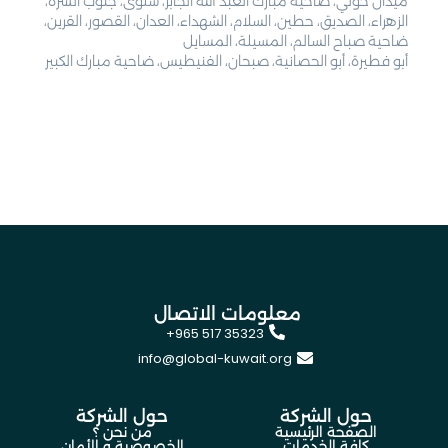
ميدان حولي، ضاحية مبارك العبد الله الجابر، سلوى، جنوب السرة،
الزهراء، الصديق، حطين، السلام، الشهداء، العدان، القصور، القرين،
ضاحية صباح السالم، المسيلة، المسايل
أبو فطيرة، أبو الحصانية، صبحان، الفنيطيس، ضاحية مبارك الكبير
معلومات الاتصال
+965 517 35323
info@global-kuwait.org
حول الشركة
حول الشركة
الصفحة الرئيسية
من نحن ؟
كافة الخدمات
الخصوصية و الأمان