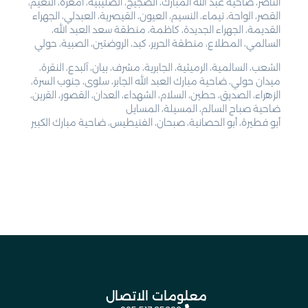
الناصر، ضاحية عبد الله المبارك، الضجيج، الصليبية، أمغرة، النعيم،
القصر، الواحة، تيماء، النسيم، العيون، القيصرية، العبدلي، الجهراء
القديمة، الجهراء الجديدة، كاظمة، منطقة سعد العبد الله،
السالمي، المطلاع، منطقة الحرير، كبد، الروضتين، الصبية، حولي
الشعب، السالمية، الرميثية، الجابرية، مشرف، بيان، آلبدع، النقرة،
ميدان حولي، ضاحية مبارك العبد الله الجابر، سلوى، جنوب السرة،
الزهراء، الصديق، حطين، السلام، الشهداء، العدان، القصور، القرين،
ضاحية صباح السالم، المسيلة، المسايل
أبو فطيرة، أبو الحصانية، صبحان، الفنيطيس، ضاحية مبارك الكبير
معلومات الاتصال