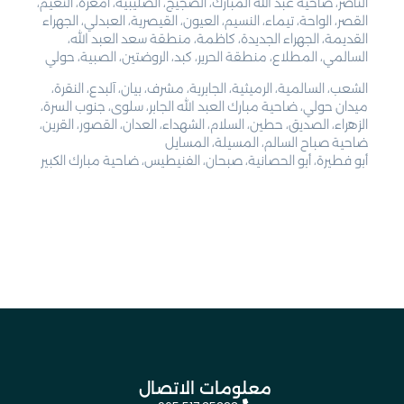
الناصر، ضاحية عبد الله المبارك، الضجيج، الصليبية، أمغرة، النعيم،
القصر، الواحة، تيماء، النسيم، العيون، القيصرية، العبدلي، الجهراء
القديمة، الجهراء الجديدة، كاظمة، منطقة سعد العبد الله،
السالمي، المطلاع، منطقة الحرير، كبد، الروضتين، الصبية، حولي
الشعب، السالمية، الرميثية، الجابرية، مشرف، بيان، آلبدع، النقرة،
ميدان حولي، ضاحية مبارك العبد الله الجابر، سلوى، جنوب السرة،
الزهراء، الصديق، حطين، السلام، الشهداء، العدان، القصور، القرين،
ضاحية صباح السالم، المسيلة، المسايل
أبو فطيرة، أبو الحصانية، صبحان، الفنيطيس، ضاحية مبارك الكبير
معلومات الاتصال