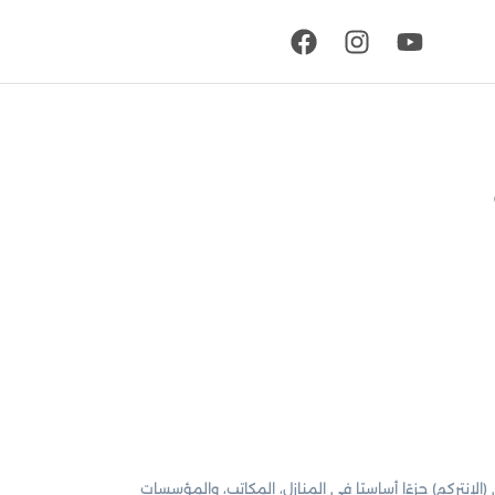
الإنتركم) جزءًا أساسيًا في المنازل، المكاتب، والمؤسسات