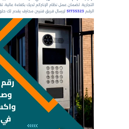
التجارية. لضمان عمل نظام الإنتركم لديك بكفاءة عالية، 
الرقم
51735323
لإرسال فريق فنيين محترف يقدم لك حلولا