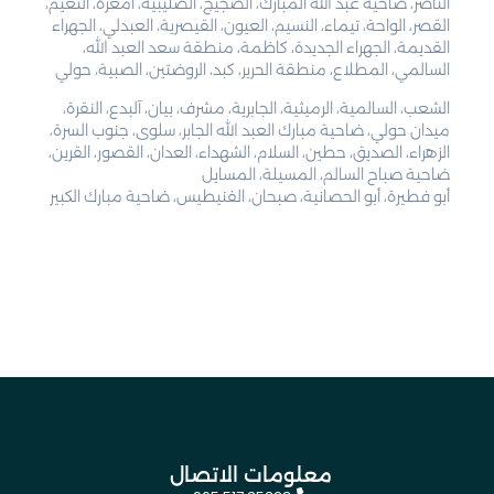
الناصر، ضاحية عبد الله المبارك، الضجيج، الصليبية، أمغرة، النعيم،
القصر، الواحة، تيماء، النسيم، العيون، القيصرية، العبدلي، الجهراء
القديمة، الجهراء الجديدة، كاظمة، منطقة سعد العبد الله،
السالمي، المطلاع، منطقة الحرير، كبد، الروضتين، الصبية، حولي
الشعب، السالمية، الرميثية، الجابرية، مشرف، بيان، آلبدع، النقرة،
ميدان حولي، ضاحية مبارك العبد الله الجابر، سلوى، جنوب السرة،
الزهراء، الصديق، حطين، السلام، الشهداء، العدان، القصور، القرين،
ضاحية صباح السالم، المسيلة، المسايل
أبو فطيرة، أبو الحصانية، صبحان، الفنيطيس، ضاحية مبارك الكبير
معلومات الاتصال