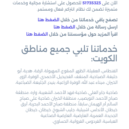
الآن على
51735323
للحصول على استشارة مجانية وخدمات
متميزة تضمن لك نظام انتركم فعال ومستمر.
تصفح باقي خدماتنا من خلال
الضغط هنا
ارسل رسالة من خلال
الضغط هنا
اقرأ المزيد حول مؤسستنا من خلال
الضغط هنا
خدماتنا تلبي جميع مناطق
الكويت:
الفنطاس، العقيلة، الظهر، المقوع، المهبولة، الرقة، هدية، أبو
حليفة، الصباحية، المنقف، الفحيحيل، الأحمدي، الوفرة، الزور،
الخيران، ميناء عبد الله، الوفرة الزراعية، بنيدر، الجليعة، الضباعية،
ضاحية جابر العلي، ضاحية فهد الأحمد، الشعيبة، واره، منطقة
صباح الأحمد، النويصيب، منطقة الخيران، ضاحية علي صباح
السالم أم الهيمان سابقاً، منطقة صباح الأحمد البحرية، أبرق
خيطان، الأندلس، اشبيلية، جليب الشيوخ، خيطان، خيطان
الجديدة، العمرية، العارضية، العارضية الصناعية
العباسية، الفردوس، الفروانية، الحساوي،