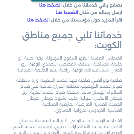
تصفح باقي خدماتنا من خلال
الضغط هنا
ارسل رسالة من خلال
الضغط هنا
اقرأ المزيد حول مؤسستنا من خلال
الضغط هنا
خدماتنا تلبي جميع مناطق
الكويت:
الفنطاس، العقيلة، الظهر، المقوع، المهبولة، الرقة، هدية، أبو
حليفة، الصباحية، المنقف، الفحيحيل، الأحمدي، الوفرة، الزور،
الخيران، ميناء عبد الله، الوفرة الزراعية، بنيدر، الجليعة، الضباعية،
ضاحية جابر العلي، ضاحية فهد الأحمد، الشعيبة، واره، منطقة
صباح الأحمد، النويصيب، منطقة الخيران، ضاحية علي صباح
السالم أم الهيمان سابقاً، منطقة صباح الأحمد البحرية، أبرق
خيطان، الأندلس، اشبيلية، جليب الشيوخ، خيطان، خيطان
الجديدة، العمرية، العارضية، العارضية الصناعية
العباسية، الفردوس، الفروانية، الحساوي،
الشدادية، الرابية، الرحاب، الرقعي، الري الصناعية، ضاحية صباح
الناصر، ضاحية عبد الله المبارك، الضجيج، الصليبية، أمغرة، النعيم،
القصر، الواحة، تيماء، النسيم، العيون، القيصرية، العبدلي، الجهراء