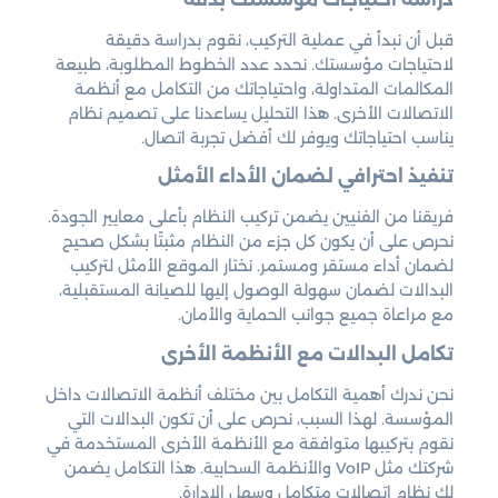
قبل أن نبدأ في عملية التركيب، نقوم بدراسة دقيقة
لاحتياجات مؤسستك. نحدد عدد الخطوط المطلوبة، طبيعة
المكالمات المتداولة، واحتياجاتك من التكامل مع أنظمة
الاتصالات الأخرى. هذا التحليل يساعدنا على تصميم نظام
يناسب احتياجاتك ويوفر لك أفضل تجربة اتصال.
تنفيذ احترافي لضمان الأداء الأمثل
فريقنا من الفنيين يضمن تركيب النظام بأعلى معايير الجودة.
نحرص على أن يكون كل جزء من النظام مثبتًا بشكل صحيح
لضمان أداء مستقر ومستمر. نختار الموقع الأمثل لتركيب
البدالات لضمان سهولة الوصول إليها للصيانة المستقبلية،
مع مراعاة جميع جوانب الحماية والأمان.
تكامل البدالات مع الأنظمة الأخرى
نحن ندرك أهمية التكامل بين مختلف أنظمة الاتصالات داخل
المؤسسة. لهذا السبب، نحرص على أن تكون البدالات التي
نقوم بتركيبها متوافقة مع الأنظمة الأخرى المستخدمة في
شركتك مثل VoIP والأنظمة السحابية. هذا التكامل يضمن
لك نظام اتصالات متكامل وسهل الإدارة.