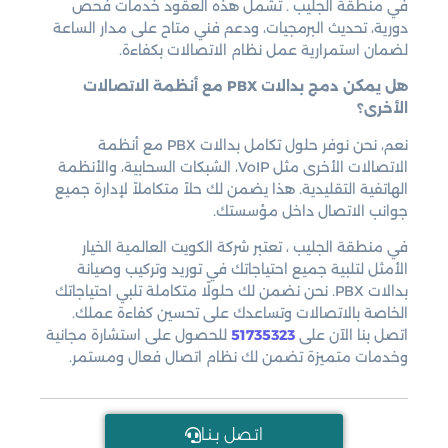
في منطقة الجليب . تشمل هذه العقود خدمات فحص
دورية، تحديث البرمجيات، ودعم فني متاح على مدار الساعة
لضمان استمرارية عمل نظام الاتصالات بكفاءة.
هل يمكن دمج بدالات PBX مع أنظمة الاتصالات
الأخرى؟
نعم، نحن نوفر حلول تكامل بدالات PBX مع أنظمة
الاتصالات الأخرى مثل VoIP، الشبكات السحابية، والأنظمة
الهاتفية التقليدية. هذا يضمن لك حلاً متكاملاً لإدارة جميع
جوانب الاتصال داخل مؤسستك.
في منطقة الجليب ، تعتبر شركة الكويت العالمية الخيار
الأمثل لتلبية جميع احتياجاتك في توريد وتركيب وصيانة
بدالات PBX. نحن نضمن لك حلولًا متكاملة تلبي احتياجاتك
الخاصة بالاتصالات وتساعدك على تحسين كفاءة عملك.
اتصل بنا الآن على
51735323
للحصول على استشارة مجانية
وخدمات متميزة تضمن لك نظام اتصال فعال ومستمر.
اتـصل بـنـا