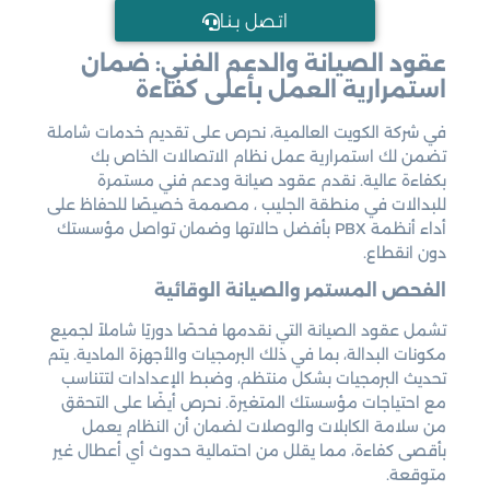
اتـصل بـنـا
عقود الصيانة والدعم الفني: ضمان
استمرارية العمل بأعلى كفاءة
في شركة الكويت العالمية، نحرص على تقديم خدمات شاملة
تضمن لك استمرارية عمل نظام الاتصالات الخاص بك
بكفاءة عالية. نقدم عقود صيانة ودعم فني مستمرة
للبدالات في منطقة الجليب ، مصممة خصيصًا للحفاظ على
أداء أنظمة PBX بأفضل حالاتها وضمان تواصل مؤسستك
دون انقطاع.
الفحص المستمر والصيانة الوقائية
تشمل عقود الصيانة التي نقدمها فحصًا دوريًا شاملاً لجميع
مكونات البدالة، بما في ذلك البرمجيات والأجهزة المادية. يتم
تحديث البرمجيات بشكل منتظم، وضبط الإعدادات لتتناسب
مع احتياجات مؤسستك المتغيرة. نحرص أيضًا على التحقق
من سلامة الكابلات والوصلات لضمان أن النظام يعمل
بأقصى كفاءة، مما يقلل من احتمالية حدوث أي أعطال غير
متوقعة.