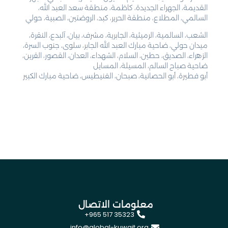
القديمة، الجهراء الجديدة، كاظمة، منطقة سعد العبد الله،
السالمي، المطلاع، منطقة الحرير، كبد، الروضتين، الصبية، حولي
الشعب، السالمية، الرميثية، الجابرية، مشرف، بيان، آلبدع، النقرة،
ميدان حولي، ضاحية مبارك العبد الله الجابر، سلوى، جنوب السرة،
الزهراء، الصديق، حطين، السلام، الشهداء، العدان، القصور، القرين،
ضاحية صباح السالم، المسيلة، المسايل
أبو فطيرة، أبو الحصانية، صبحان، الفنيطيس، ضاحية مبارك الكبير
معلومات الاتصال
+965 517 35323
info@global-kuwait.org