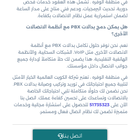
في منطقة الوفره . تشمل هذه العقود خدمات فحص
دورية، تحديث البرمجيات، ودعم فني متاح على مدار الساعة
لضمان استمرارية عمل نظام الاتصالات بكفاءة.
هل يمكن دمج بدالات PBX مع أنظمة الاتصالات
الأخرى؟
نعم، نحن نوفر حلول تكامل بدالات PBX مع أنظمة
الاتصالات الأخرى مثل VoIP، الشبكات السحابية، والأنظمة
الهاتفية التقليدية. هذا يضمن لك حلاً متكاملاً لإدارة جميع
جوانب الاتصال داخل مؤسستك.
في منطقة الوفره ، تعتبر شركة الكويت العالمية الخيار الأمثل
لتلبية جميع احتياجاتك في توريد وتركيب وصيانة بدالات PBX.
نحن نضمن لك حلولًا متكاملة تلبي احتياجاتك الخاصة
بالاتصالات وتساعدك على تحسين كفاءة عملك. اتصل بنا
الآن على
51735323
للحصول على استشارة مجانية وخدمات
متميزة تضمن لك نظام اتصال فعال ومستمر.
اتـصل بـنـا