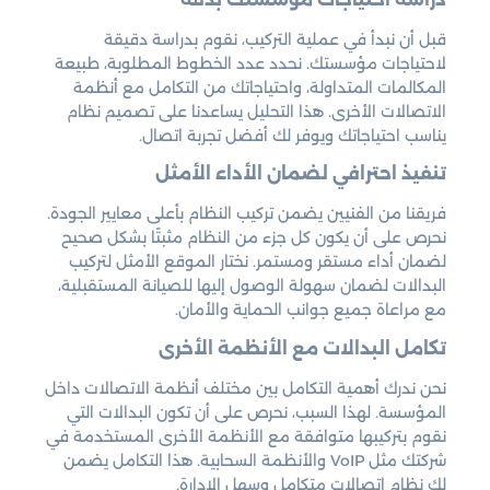
قبل أن نبدأ في عملية التركيب، نقوم بدراسة دقيقة
لاحتياجات مؤسستك. نحدد عدد الخطوط المطلوبة، طبيعة
المكالمات المتداولة، واحتياجاتك من التكامل مع أنظمة
الاتصالات الأخرى. هذا التحليل يساعدنا على تصميم نظام
يناسب احتياجاتك ويوفر لك أفضل تجربة اتصال.
تنفيذ احترافي لضمان الأداء الأمثل
فريقنا من الفنيين يضمن تركيب النظام بأعلى معايير الجودة.
نحرص على أن يكون كل جزء من النظام مثبتًا بشكل صحيح
لضمان أداء مستقر ومستمر. نختار الموقع الأمثل لتركيب
البدالات لضمان سهولة الوصول إليها للصيانة المستقبلية،
مع مراعاة جميع جوانب الحماية والأمان.
تكامل البدالات مع الأنظمة الأخرى
نحن ندرك أهمية التكامل بين مختلف أنظمة الاتصالات داخل
المؤسسة. لهذا السبب، نحرص على أن تكون البدالات التي
نقوم بتركيبها متوافقة مع الأنظمة الأخرى المستخدمة في
شركتك مثل VoIP والأنظمة السحابية. هذا التكامل يضمن
لك نظام اتصالات متكامل وسهل الإدارة.