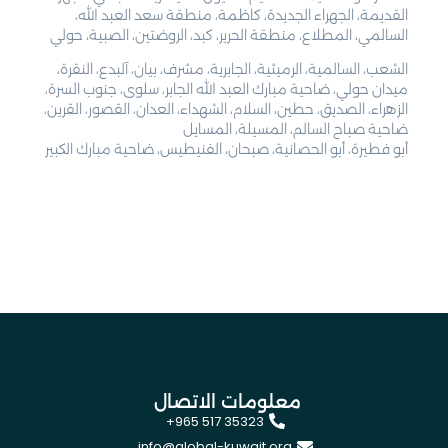
القديمة، الجهراء الجديدة، كاظمة، منطقة سعد العبد الله،
السالمي، المطلاع، منطقة الحرير، كبد، الروضتين، الصبية، حولي
الشعب، السالمية، الرميثية، الجابرية، مشرف، بيان، آلبدع، النقرة،
ميدان حولي، ضاحية مبارك العبد الله الجابر، سلوى، جنوب السرة،
الزهراء، الصديق، حطين، السلام، الشهداء، العدان، القصور، القرين،
ضاحية صباح السالم، المسيلة، المسايل
أبو فطيرة، أبو الحصانية، صبحان، الفنيطيس، ضاحية مبارك الكبير
معلومات الاتصال
+965 517 35323
info@global-kuwait.org