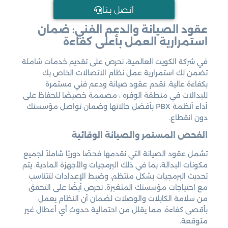
اتـصل بـنـا
عقود الصيانة والدعم الفني: ضمان
استمرارية العمل بأعلى كفاءة
في شركة الكويت العالمية، نحرص على تقديم خدمات شاملة
تضمن لك استمرارية عمل نظام الاتصالات الخاص بك
بكفاءة عالية. نقدم عقود صيانة ودعم فني مستمرة
للبدالات في منطقة الوفره ، مصممة خصيصًا للحفاظ على
أداء أنظمة PBX بأفضل حالاتها وضمان تواصل مؤسستك
دون انقطاع.
الفحص المستمر والصيانة الوقائية
تشمل عقود الصيانة التي نقدمها فحصًا دوريًا شاملاً لجميع
مكونات البدالة، بما في ذلك البرمجيات والأجهزة المادية. يتم
تحديث البرمجيات بشكل منتظم، وضبط الإعدادات لتتناسب
مع احتياجات مؤسستك المتغيرة. نحرص أيضًا على التحقق
من سلامة الكابلات والوصلات لضمان أن النظام يعمل
بأقصى كفاءة، مما يقلل من احتمالية حدوث أي أعطال غير
متوقعة.