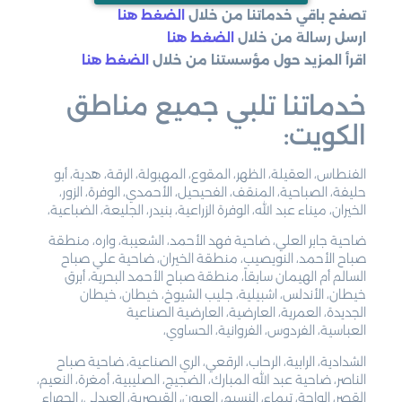
تصفح باقي خدماتنا من خلال
الضغط هنا
ارسل رسالة من خلال
الضغط هنا
اقرأ المزيد حول مؤسستنا من خلال
الضغط هنا
خدماتنا تلبي جميع مناطق
الكويت:
الفنطاس، العقيلة، الظهر، المقوع، المهبولة، الرقة، هدية، أبو
حليفة، الصباحية، المنقف، الفحيحيل، الأحمدي، الوفرة، الزور،
الخيران، ميناء عبد الله، الوفرة الزراعية، بنيدر، الجليعة، الضباعية،
ضاحية جابر العلي، ضاحية فهد الأحمد، الشعيبة، واره، منطقة
صباح الأحمد، النويصيب، منطقة الخيران، ضاحية علي صباح
السالم أم الهيمان سابقاً، منطقة صباح الأحمد البحرية، أبرق
خيطان، الأندلس، اشبيلية، جليب الشيوخ، خيطان، خيطان
الجديدة، العمرية، العارضية، العارضية الصناعية
العباسية، الفردوس، الفروانية، الحساوي،
الشدادية، الرابية، الرحاب، الرقعي، الري الصناعية، ضاحية صباح
الناصر، ضاحية عبد الله المبارك، الضجيج، الصليبية، أمغرة، النعيم،
القصر، الواحة، تيماء، النسيم، العيون، القيصرية، العبدلي، الجهراء