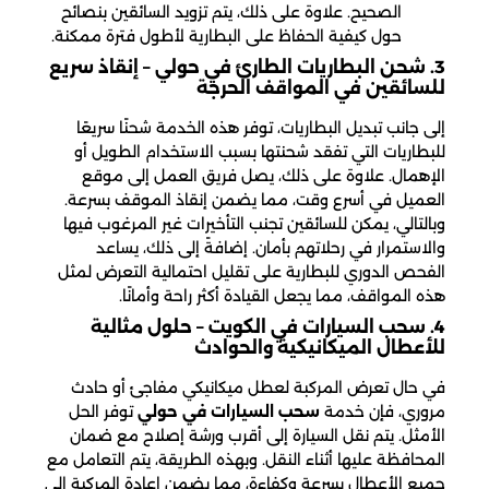
الصحيح. علاوة على ذلك، يتم تزويد السائقين بنصائح
حول كيفية الحفاظ على البطارية لأطول فترة ممكنة.
3. شحن البطاريات الطارئ في حولي – إنقاذ سريع
للسائقين في المواقف الحرجة
إلى جانب تبديل البطاريات، توفر هذه الخدمة شحنًا سريعًا
للبطاريات التي تفقد شحنتها بسبب الاستخدام الطويل أو
الإهمال. علاوة على ذلك، يصل فريق العمل إلى موقع
العميل في أسرع وقت، مما يضمن إنقاذ الموقف بسرعة.
وبالتالي، يمكن للسائقين تجنب التأخيرات غير المرغوب فيها
والاستمرار في رحلاتهم بأمان. إضافةً إلى ذلك، يساعد
الفحص الدوري للبطارية على تقليل احتمالية التعرض لمثل
هذه المواقف، مما يجعل القيادة أكثر راحة وأمانًا.
4. سحب السيارات في الكويت – حلول مثالية
للأعطال الميكانيكية والحوادث
في حال تعرض المركبة لعطل ميكانيكي مفاجئ أو حادث
مروري، فإن خدمة
سحب السيارات في حولي
توفر الحل
الأمثل. يتم نقل السيارة إلى أقرب ورشة إصلاح مع ضمان
المحافظة عليها أثناء النقل. وبهذه الطريقة، يتم التعامل مع
جميع الأعطال بسرعة وكفاءة، مما يضمن إعادة المركبة إلى