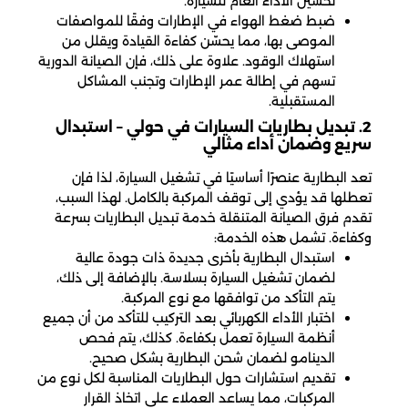
تحسين الأداء العام للسيارة.
ضبط ضغط الهواء في الإطارات وفقًا للمواصفات
الموصى بها، مما يحسّن كفاءة القيادة ويقلل من
استهلاك الوقود. علاوة على ذلك، فإن الصيانة الدورية
تسهم في إطالة عمر الإطارات وتجنب المشاكل
المستقبلية.
2. تبديل بطاريات السيارات في حولي – استبدال
سريع وضمان أداء مثالي
تعد البطارية عنصرًا أساسيًا في تشغيل السيارة، لذا فإن
تعطلها قد يؤدي إلى توقف المركبة بالكامل. لهذا السبب،
تقدم فرق الصيانة المتنقلة خدمة تبديل البطاريات بسرعة
وكفاءة. تشمل هذه الخدمة:
استبدال البطارية بأخرى جديدة ذات جودة عالية
لضمان تشغيل السيارة بسلاسة. بالإضافة إلى ذلك،
يتم التأكد من توافقها مع نوع المركبة.
اختبار الأداء الكهربائي بعد التركيب للتأكد من أن جميع
أنظمة السيارة تعمل بكفاءة. كذلك، يتم فحص
الدينامو لضمان شحن البطارية بشكل صحيح.
تقديم استشارات حول البطاريات المناسبة لكل نوع من
المركبات، مما يساعد العملاء على اتخاذ القرار