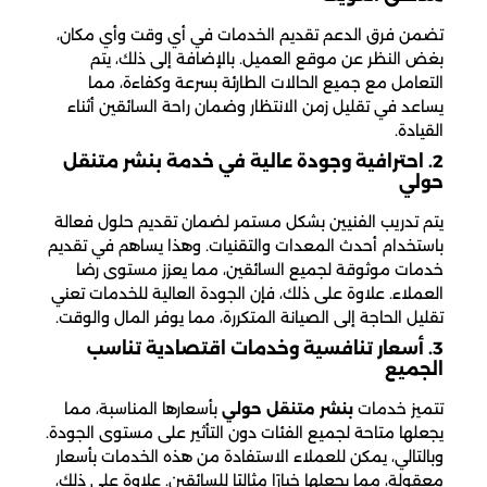
تضمن فرق الدعم تقديم الخدمات في أي وقت وأي مكان،
بغض النظر عن موقع العميل. بالإضافة إلى ذلك، يتم
التعامل مع جميع الحالات الطارئة بسرعة وكفاءة، مما
يساعد في تقليل زمن الانتظار وضمان راحة السائقين أثناء
القيادة.
2. احترافية وجودة عالية في خدمة بنشر متنقل
حولي
يتم تدريب الفنيين بشكل مستمر لضمان تقديم حلول فعالة
باستخدام أحدث المعدات والتقنيات. وهذا يساهم في تقديم
خدمات موثوقة لجميع السائقين، مما يعزز مستوى رضا
العملاء. علاوة على ذلك، فإن الجودة العالية للخدمات تعني
تقليل الحاجة إلى الصيانة المتكررة، مما يوفر المال والوقت.
3. أسعار تنافسية وخدمات اقتصادية تناسب
الجميع
تتميز خدمات
بنشر متنقل حولي
بأسعارها المناسبة، مما
يجعلها متاحة لجميع الفئات دون التأثير على مستوى الجودة.
وبالتالي، يمكن للعملاء الاستفادة من هذه الخدمات بأسعار
معقولة، مما يجعلها خيارًا مثاليًا للسائقين. علاوة على ذلك،