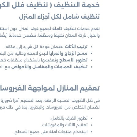
خدمة التنظيف
( تنظيف فلل الكو
تنظيف شامل لكل أجزاء المنزل
نقدم خدمات تنظيف كاملة لجميع غرف المنزل دون استثناء
والغبار، تاركةً المكان نظيفًا ومنظمًا. تتضمن خدماتنا أيضًا:
ترتيب الأثاث
لضمان عودة كل شيء إلى مكانه.
مسح الزجاج والمرايا
لتبدو لامعة وخالية من البقع
تطهير الأسطح
وتعقيمها باستخدام منظفات فعال
تنظيف الحمامات والمغاسل والأحواض
مع العن
تعقيم المنازل لمواجهة الفيروسات
في ظل الظروف الصحية الراهنة، يعد التعقيم أمرًا ضروريً
لضمان التخلص من الفيروسات والبكتيريا، بما في ذلك في
تطهير الغرف بالكامل.
تعقيم الأثاث والمفروشات.
استخدام منتجات آمنة على جميع الأسطح.