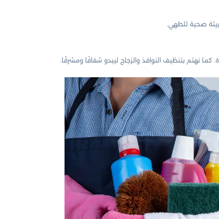
 بيئة صحية للطهي.
ا نهتم بتنظيف النوافذ والزجاج ليبدو شفافًا ومشرقًا.