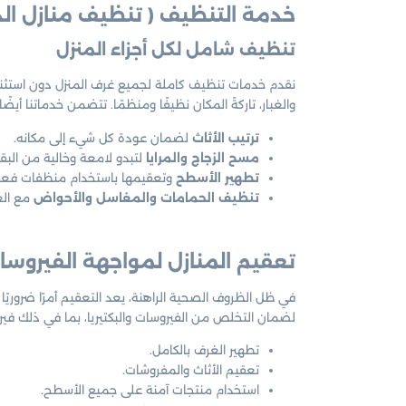
خدمة التنظيف
( تنظيف منازل ال
تنظيف شامل لكل أجزاء المنزل
نقدم خدمات تنظيف كاملة لجميع غرف المنزل دون استثناء
والغبار، تاركةً المكان نظيفًا ومنظمًا. تتضمن خدماتنا أيضًا:
ترتيب الأثاث
لضمان عودة كل شيء إلى مكانه.
مسح الزجاج والمرايا
لتبدو لامعة وخالية من البقع
تطهير الأسطح
وتعقيمها باستخدام منظفات فعال
تنظيف الحمامات والمغاسل والأحواض
مع العن
تعقيم المنازل لمواجهة الفيروسات
في ظل الظروف الصحية الراهنة، يعد التعقيم أمرًا ضروريً
لضمان التخلص من الفيروسات والبكتيريا، بما في ذلك في
تطهير الغرف بالكامل.
تعقيم الأثاث والمفروشات.
استخدام منتجات آمنة على جميع الأسطح.