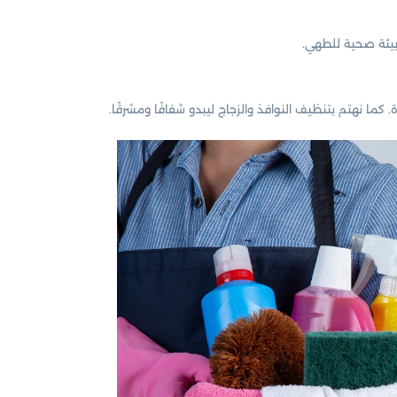
 بيئة صحية للطهي.
ا نهتم بتنظيف النوافذ والزجاج ليبدو شفافًا ومشرقًا.