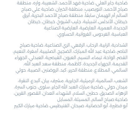
ضاحية جابر العلي، ضاحية فهد الأحمد، الشعيبة، واره، منطقة
صباح الأحمد، النويصيب، منطقة الخيران، ضاحية علي صباح
السالم أم الهيمان سابقاً، منطقة صباح الأحمد البحرية، أبرق
خيطان، الأندلس، اشبيلية، جليب الشيوخ، خيطان، خيطان
الجديدة، العمرية، العارضية، العارضية الصناعية
العباسية، الفردوس، الفروانية، الحساوي،
الشدادية، الرابية، الرحاب، الرقعي، الري الصناعية، ضاحية صباح
الناصر، ضاحية عبد الله المبارك، الضجيج، الصليبية، أمغرة، النعيم،
القصر، الواحة، تيماء، النسيم، العيون، القيصرية، العبدلي، الجهراء
القديمة، الجهراء الجديدة، كاظمة، منطقة سعد العبد الله،
السالمي، المطلاع، منطقة الحرير، كبد، الروضتين، الصبية، حولي
الشعب، السالمية، الرميثية، الجابرية، مشرف، بيان، آلبدع، النقرة،
ميدان حولي، ضاحية مبارك العبد الله الجابر، سلوى، جنوب السرة،
الزهراء، الصديق، حطين، السلام، الشهداء، العدان، القصور، القرين،
ضاحية صباح السالم، المسيلة، المسايل
أبو فطيرة، أبو الحصانية، صبحان، الفنيطيس، ضاحية مبارك الكبير