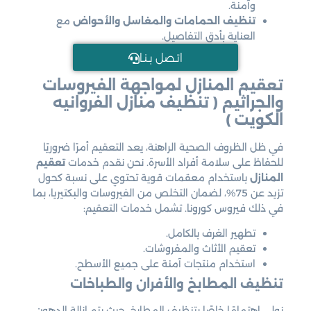
وآمنة.
تنظيف الحمامات والمغاسل والأحواض
مع
العناية بأدق التفاصيل.
اتـصل بـنـا
تعقيم المنازل لمواجهة الفيروسات
والجراثيم ( تنظيف منازل الفروانيه
الكويت )
في ظل الظروف الصحية الراهنة، يعد التعقيم أمرًا ضروريًا
للحفاظ على سلامة أفراد الأسرة. نحن نقدم خدمات
تعقيم
المنازل
باستخدام معقمات قوية تحتوي على نسبة كحول
تزيد عن 75%، لضمان التخلص من الفيروسات والبكتيريا، بما
في ذلك فيروس كورونا. تشمل خدمات التعقيم:
تطهير الغرف بالكامل.
تعقيم الأثاث والمفروشات.
استخدام منتجات آمنة على جميع الأسطح.
تنظيف المطابخ والأفران والطباخات
نولي اهتمامًا خاصًا بتنظيف المطابخ، حيث يتم إزالة الدهون