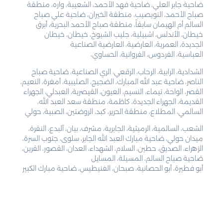
ضاحية جابر العلي، ضاحية فهد الأحمد، الشعيبة، واره، منطقة
صباح الأحمد، النويصيب، منطقة الخيران، ضاحية علي صباح
السالم أم الهيمان سابقاً، منطقة صباح الأحمد البحرية، أبرق
خيطان، الأندلس، اشبيلية، جليب الشيوخ، خيطان، خيطان
الجديدة، العمرية، العارضية، العارضية الصناعية
العباسية، الفردوس، الفروانية، الحساوي،
الشدادية، الرابية، الرحاب، الرقعي، الري الصناعية، ضاحية صباح
الناصر، ضاحية عبد الله المبارك، الضجيج، الصليبية، أمغرة، النعيم،
القصر، الواحة، تيماء، النسيم، العيون، القيصرية، العبدلي، الجهراء
القديمة، الجهراء الجديدة، كاظمة، منطقة سعد العبد الله،
السالمي، المطلاع، منطقة الحرير، كبد، الروضتين، الصبية، حولي
الشعب، السالمية، الرميثية، الجابرية، مشرف، بيان، آلبدع، النقرة،
ميدان حولي، ضاحية مبارك العبد الله الجابر، سلوى، جنوب السرة،
الزهراء، الصديق، حطين، السلام، الشهداء، العدان، القصور، القرين،
ضاحية صباح السالم، المسيلة، المسايل
أبو فطيرة، أبو الحصانية، صبحان، الفنيطيس، ضاحية مبارك الكبير