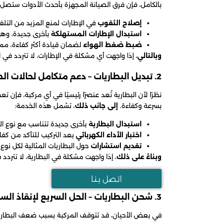
بالكامل، فإن فرق الصيانة المجهزة بأحدث الأدوات ستصل إ
إصلاح الثقوب
في الإطارات لمنع المزيد من التلف، 
استبدال الإطارات المستهلكة
بأخرى جديدة، وهو 
ضبط ضغط الهواء
لضمان قيادة أكثر كفاءة، مما
وبالتالي
، إذا واجهت أي مشكلة في الإطارات، لا تتردد في 
2. تبديل البطاريات – دعم متكامل لحالات الطوارئ
نظرًا لأن البطارية تُعد عنصرًا رئيسيًا في أي مركبة، فإن ت
بسرعة وكفاءة.
إلى جانب ذلك
، تشمل هذه الخدمة:
استبدال البطارية
بأخرى جديدة تتناسب مع نوع الم
اختبار الأداء الكهربائي
بعد التركيب للتأكد من كفا
تقديم استشارات
حول البطاريات المثالية لكل نوع 
وبناءً على ذلك
، إذا واجهت مشكلة في البطارية، لا تتردد
اتـصل بـنـا
3. شحن البطاريات – الحل السريع لإنقاذ السائقين
في بعض الأحيان، قد تتوقف المركبة بسبب ضعف البطاري