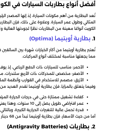
أفضل أنواع بطاريات السيارات في الكو
تُعد البطارية من أهم مكونات السيارة، إذ إنها المصدر الرئي
المثالي وطول عمر السيارة. وعلاوة على ذلك، فإن البطارية
الكويت أنواعًا معينة من البطاريات نظرًا لجودتها العالية وك
1.
بطارية أوبتيما (Optima)
تُعتبر بطارية أوبتيما من أكثر الخيارات شهرة بين السائقين
مما يجعلها مناسبة لمختلف أنواع المركبات.
الأحمر: مناسب للسيارات ذات الدفع الرباعي، إذ يوف
الأصفر: مخصص للمحركات ذات الأربع سلندرات، مما يج
الأزرق: مصمم للاستخدام في القوارب وأنظمة الملاحة
وفيما يتعلق بالمزايا، فإن بطارية أوبتيما تقدم العديد من
كفاءة تشغيل ممتازة حتى في درجات الحرارة المرتف
عمر افتراضي طويل يصل إلى 10 سنوات، وهذا يعني توفير المال على المدى الطويل.
قدرة تحمل عالية للتغيرات الحرارية الكبيرة، وبالتال
أما من حيث الأسعار، فإن بطارية أوبتيما تبدأ من 68 دينار كويتي، مما يجعلها خيارًا مثاليًا للراغبين في الجمع بين الأداء والجودة.
2. بطاريات (Antigravity Batteries)