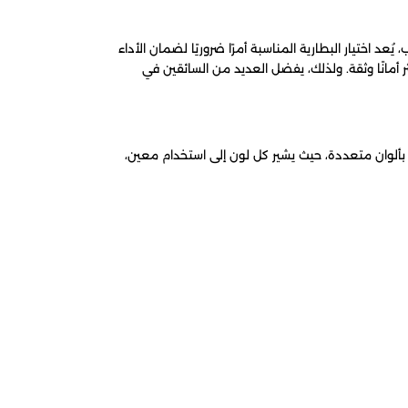
ُعد اختيار البطارية المناسبة أمرًا ضروريًا لضمان الأداء
ر أمانًا وثقة. ولذلك، يفضل العديد من السائقين في
رية بألوان متعددة، حيث يشير كل لون إلى استخدام معين،