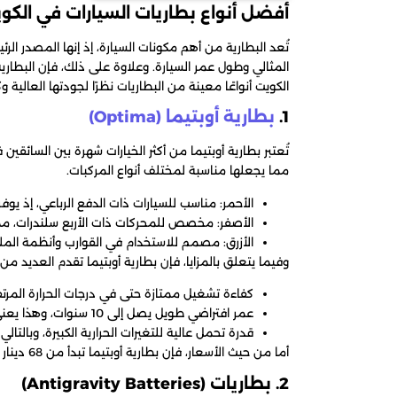
أفضل أنواع بطاريات السيارات في الكو
تُعد البطارية من أهم مكونات السيارة، إذ إنها المصدر الرئي
المثالي وطول عمر السيارة. وعلاوة على ذلك، فإن البطارية
الكويت أنواعًا معينة من البطاريات نظرًا لجودتها العالية وك
1.
بطارية أوبتيما (Optima)
تُعتبر بطارية أوبتيما من أكثر الخيارات شهرة بين السائقين
مما يجعلها مناسبة لمختلف أنواع المركبات.
الأحمر: مناسب للسيارات ذات الدفع الرباعي، إذ يوف
الأصفر: مخصص للمحركات ذات الأربع سلندرات، مما يج
الأزرق: مصمم للاستخدام في القوارب وأنظمة الملاحة
وفيما يتعلق بالمزايا، فإن بطارية أوبتيما تقدم العديد من
كفاءة تشغيل ممتازة حتى في درجات الحرارة المرتف
عمر افتراضي طويل يصل إلى 10 سنوات، وهذا يعني توفير المال على المدى الطويل.
قدرة تحمل عالية للتغيرات الحرارية الكبيرة، وبالتال
أما من حيث الأسعار، فإن بطارية أوبتيما تبدأ من 68 دينار كويتي، مما يجعلها خيارًا مثاليًا للراغبين في الجمع بين الأداء والجودة.
2. بطاريات (Antigravity Batteries)