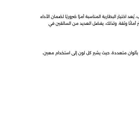
ُعد اختيار البطارية المناسبة أمرًا ضروريًا لضمان الأداء
ر أمانًا وثقة. ولذلك، يفضل العديد من السائقين في
رية بألوان متعددة، حيث يشير كل لون إلى استخدام معين،