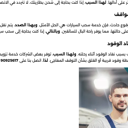
على أدائها.
لهذا السبب
، إذا كنت بحاجة إلى شحن بطاريتك، لا تتردد في الاتص
وقوع حادث، فإن خدمة سحب السيارات هي الحل الأمثل.
وبهذا الصدد
، يتم نقل
لى حالتها، مما يوفر راحة البال للسائقين.
وبالتالي
، إذا كنت بحاجة إلى سحب سي
بب نفاد الوقود أثناء رحلته.
ولهذا السبب
، توفر بعض الشركات خدمة تزويد
طة وقود قريبة أو القلق بشأن التوقف المفاجئ.
لذا
، اتصل بنا على
90925617
و