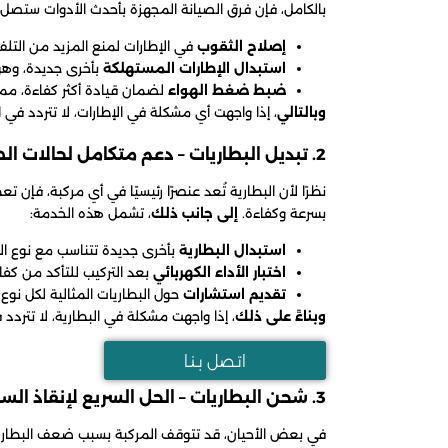
بالكامل، فإن فرق الصيانة المجهزة بأحدث الأدوات ستصل إ
إصلاح الثقوب
في الإطارات لمنع المزيد من التلف، 
استبدال الإطارات المستهلكة
بأخرى جديدة، وهو 
ضبط ضغط الهواء
لضمان قيادة أكثر كفاءة، مما
وبالتالي
، إذا واجهت أي مشكلة في الإطارات، لا تتردد في 
2. تبديل البطاريات – دعم متكامل لحالات الطوارئ
نظرًا لأن البطارية تُعد عنصرًا رئيسيًا في أي مركبة، فإن ت
بسرعة وكفاءة.
إلى جانب ذلك
، تشمل هذه الخدمة:
استبدال البطارية
بأخرى جديدة تتناسب مع نوع الم
اختبار الأداء الكهربائي
بعد التركيب للتأكد من كفا
تقديم استشارات
حول البطاريات المثالية لكل نوع 
وبناءً على ذلك
، إذا واجهت مشكلة في البطارية، لا تتردد
اتـصل بـنـا
3. شحن البطاريات – الحل السريع لإنقاذ السائقين
في بعض الأحيان، قد تتوقف المركبة بسبب ضعف البطاري