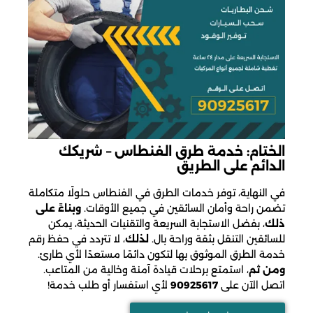
الختام: خدمة طرق الفنطاس – شريكك
الدائم على الطريق
في النهاية، توفر خدمات الطرق في الفنطاس حلولًا متكاملة
تضمن راحة وأمان السائقين في جميع الأوقات.
وبناءً على
ذلك
، بفضل الاستجابة السريعة والتقنيات الحديثة، يمكن
للسائقين التنقل بثقة وراحة بال.
لذلك
، لا تتردد في حفظ رقم
خدمة الطرق الموثوق بها لتكون دائمًا مستعدًا لأي طارئ.
ومن ثم
، استمتع برحلات قيادة آمنة وخالية من المتاعب.
اتصل الآن على
90925617
لأي استفسار أو طلب خدمة!