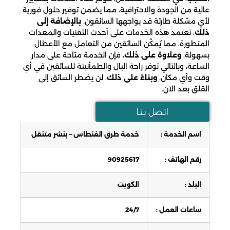
عالية من الجودة والاحترافية، مما يضمن توفير حلول فورية
لأي مشكلة طارئة قد يواجهها السائقون.
بالإضافة إلى
ذلك
، تعتمد هذه الخدمات على أحدث التقنيات والمعدات
المتطورة، مما يُمكّن السائقين من التعامل مع الأعطال
بسهولة.
وعلاوة على ذلك
، فإن الخدمة متاحة على مدار
الساعة، وبالتالي توفر راحة البال والطمأنينة للسائقين في أي
وقت وأي مكان.
وبناءً على ذلك
، لن يضطر السائق إلى
القلق بعد الآن.
اتـصل بـنـا
اسم الخدمة :
خدمة طرق الفنطاس – بنشر متنقل
رقم الهاتف :
90925617
البلد :
الكويت
ساعات العمل :
24/7