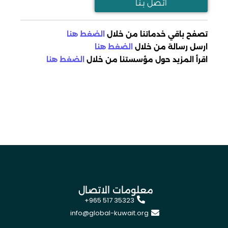
اتـصل بـنـا
تصفح باقي خدماتنا من خلال
الضغط هنا
ارسل رسالة من خلال
الضغط هنا
اقرأ المزيد حول مؤسستنا من خلال
الضغط هنا
معلومات الاتصال
+965 517 35323
info@global-kuwait.org