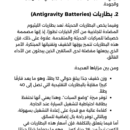
والجودة.
2. بطاريات (Antigravity Batteries)
وفيما يخص البطاريات الحديثة، تعد بطاريات الليثيوم
المضادة للجاذبية من أكثر الخيارات تطورًا، إذ إنها مصممة
خصيصًا للمركبات الحديثة والمتقدمة. علاوة على ذلك، فإن
هذه البطاريات تتميز بوزنها الخفيف وتقنياتها المبتكرة، الأمر
الذي يجعلها مفضلة لدى السائقين الذين يبحثون عن الأداء
الفائق.
ومن بين مزاياها العديدة:
وزن خفيف جدًا يبلغ حوالي 12 رطلاً، وهو ما يعد فارقًا
كبيرًا مقارنةً بالبطاريات التقليدية التي تصل إلى 40
رطلاً.
توفر ميزة “وضع السبات”، وهذا يعني أنها تحتفظ
بطاقة احتياطية لتشغيل السيارة عند الحاجة.
كفاءة عالية مع قدرة على إعادة التشغيل بسهولة،
وبالتالي توفر راحة بال إضافية للسائق.
أما فيما يتعلق بالتكلفة، فإن أسعار هذه البطاريات في
الكويت تبدأ من 26 دينار كويتي، وهو ما يجعلها خيارًا جذابًا