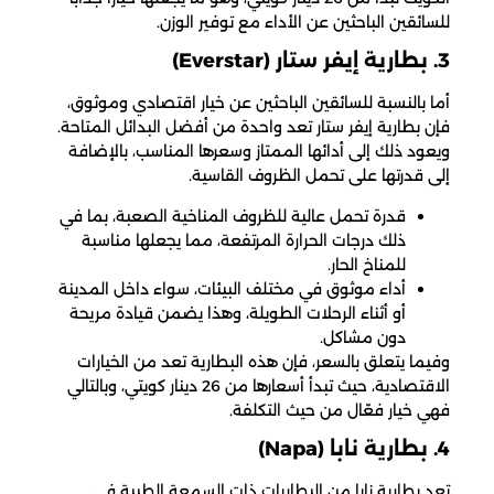
للسائقين الباحثين عن الأداء مع توفير الوزن.
3. بطارية إيفر ستار (Everstar)
أما بالنسبة للسائقين الباحثين عن خيار اقتصادي وموثوق،
فإن بطارية إيفر ستار تعد واحدة من أفضل البدائل المتاحة.
ويعود ذلك إلى أدائها الممتاز وسعرها المناسب، بالإضافة
إلى قدرتها على تحمل الظروف القاسية.
قدرة تحمل عالية للظروف المناخية الصعبة، بما في
ذلك درجات الحرارة المرتفعة، مما يجعلها مناسبة
للمناخ الحار.
أداء موثوق في مختلف البيئات، سواء داخل المدينة
أو أثناء الرحلات الطويلة، وهذا يضمن قيادة مريحة
دون مشاكل.
وفيما يتعلق بالسعر، فإن هذه البطارية تعد من الخيارات
الاقتصادية، حيث تبدأ أسعارها من 26 دينار كويتي، وبالتالي
فهي خيار فعّال من حيث التكلفة.
4. بطارية نابا (Napa)
تعد بطارية نابا من البطاريات ذات السمعة الطيبة في