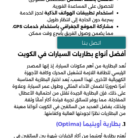
للحصول على المساعدة الفورية.
استخدام تطبيقات الهواتف الذكية
لحجز الخدمة
بسرعة دون الحاجة إلى انتظار طويل.
مشاركة الموقع الجغرافي باستخدام خدمات GPS
،
مما يضمن وصول الفريق بأسرع وقت ممكن.
اتـصل بـنـا
أفضل أنواع بطاريات السيارات في الكويت
تُعد البطارية من أهم مكونات السيارة، إذ إنها المصدر
الرئيسي للطاقة اللازمة لتشغيل المحرك وكافة الأجهزة
الكهربائية الأخرى. لهذا السبب، يُعد اختيار البطارية المناسبة
أمرًا ضروريًا لضمان الأداء المثالي وطول عمر السيارة. وعلاوة
على ذلك، فإن البطارية الجيدة تقلل من احتمالية الأعطال
المفاجئة، مما يوفر للسائق تجربة قيادة أكثر أمانًا وثقة.
ولذلك، يفضل العديد من السائقين في الكويت أنواعًا معينة
من البطاريات نظرًا لجودتها العالية وكفاءتها.
1.
بطارية أوبتيما (Optima)
تُعتبر بطارية أوبتيما من أكثر الخيارات شهرة بين السائقين في