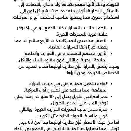
الكويت، وذلك لأنها تتمتع بكفاءة وأداء عالٍ. بالإضافة إلى
ذلك، تأتي البطارية بألوان متعددة، حيث يشير كل لون إلى
استخدام معين، مما يجعلها مناسبة لمختلف أنواع المركبات.
الأحمر: مناسب للسيارات ذات الدفع الرباعي، إذ يوفر
طاقة قوية للمحركات الكبيرة.
الأصفر: مخصص للمحركات ذات الأربع سلندرات، مما
يجعله خيارًا رائعًا للسيارات العادية.
الأزرق: مصمم للاستخدام في القوارب وأنظمة
الملاحة البحرية، وبالتالي فهو مقاوم للماء والتآكل.
وفيما يتعلق بالمزايا، فإن بطارية أوبتيما تقدم العديد من
الخصائص الفريدة، ومن أبرزها:
كفاءة تشغيل ممتازة حتى في درجات الحرارة
المرتفعة، مما يساعد على تحسين أداء المركبة.
عمر افتراضي طويل يصل إلى 10 سنوات، وهذا يعني
توفير المال على المدى الطويل.
قدرة تحمل عالية للتغيرات الحرارية الكبيرة، وبالتالي
فهي مناسبة للأجواء الحارة مثل الكويت.
أما من حيث الأسعار، فإن بطارية أوبتيما تبدأ من 68 دينار
كويتي، مما يجعلها خيارًا مثاليًا للراغبين في الجمع بين الأداء