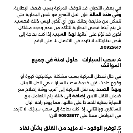
في بعض الأحيان، قد تتوقف المركبة بسبب ضعف البطارية.
وفي هذه الحالة
، فإن الحل الأسرع هو شحن البطارية حتى
تتمكن من متابعة رحلتك دون أي تأخير.
ليس ذلك فحسب
،
بل يتم أيضًا فحص البطارية للتأكد من عدم وجود مشاكل
أخرى قد تؤثر على أدائها.
لهذا السبب
، إذا كنت بحاجة إلى
شحن بطاريتك، لا تتردد في الاتصال بنا على الرقم
.
90925617
4. سحب السيارات – حلول آمنة في جميع
المواقف
في حال تعطل المركبة بسبب مشكلة ميكانيكية كبيرة أو
وقوع حادث، فإن خدمة سحب السيارات هي الحل الأمثل.
وبهذا الصدد
، يتم نقل المركبة إلى أقرب ورشة إصلاح مع
ضمان النقل الآمن.
إضافة إلى ذلك
، يتم التعامل مع
السيارة بعناية للحفاظ على حالتها، مما يوفر راحة البال
للسائقين.
وبالتالي
، إذا كنت بحاجة إلى سحب سيارتك، لا تتردد
في التواصل معنا على
90925617
الآن!
5. توفير الوقود – لا مزيد من القلق بشأن نفاد