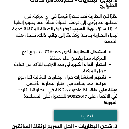
2. تبديل البطاريات – دعم متكامل لحالات
الطوارئ
نظرًا لأن البطارية تُعد عنصرًا رئيسيًا في أي مركبة، فإن
تعطلها قد يؤدي إلى توقف السيارة فجأة، مما يسبب إزعاجًا
كبيرًا للسائق.
لهذا السبب
، توفر فرق الصيانة المتنقلة خدمة
تبديل البطارية بسرعة وكفاءة.
إلى جانب ذلك
، تشمل هذه
الخدمة:
استبدال البطارية
بأخرى جديدة تتناسب مع نوع
المركبة، مما يضمن أداءً مستقرًا.
اختبار الأداء الكهربائي
بعد التركيب للتأكد من كفاءة
عمل المركبة.
تقديم استشارات
حول البطاريات المثالية لكل نوع
مركبة، مما يساعد في اختيار البطارية الأفضل.
وبناءً على ذلك
، إذا واجهت مشكلة في البطارية، لا تتردد
في الاتصال على
90925617
للحصول على المساعدة
الفورية!
اتـصل بـنـا
3. شحن البطاريات – الحل السريع لإنقاذ السائقين