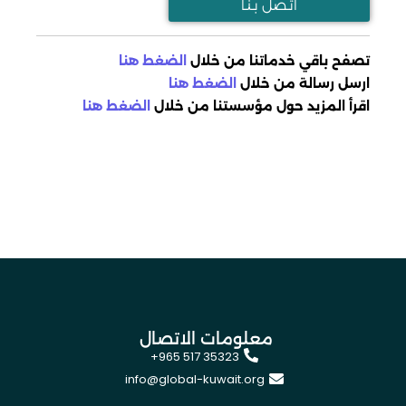
اتـصل بـنـا
تصفح باقي خدماتنا من خلال
الضغط هنا
ارسل رسالة من خلال
الضغط هنا
اقرأ المزيد حول مؤسستنا من خلال
الضغط هنا
معلومات الاتصال
+965 517 35323
info@global-kuwait.org