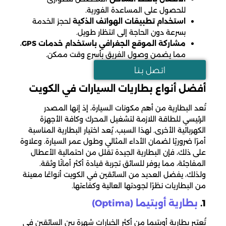
للحصول على المساعدة الفورية.
استخدام تطبيقات الهواتف الذكية
لحجز الخدمة
بسرعة دون الحاجة إلى انتظار طويل.
مشاركة الموقع الجغرافي باستخدام خدمات GPS
،
مما يضمن وصول الفريق بأسرع وقت ممكن.
اتـصل بـنـا
أفضل أنواع بطاريات السيارات في الكويت
تُعد البطارية من أهم مكونات السيارة، إذ إنها المصدر
الرئيسي للطاقة اللازمة لتشغيل المحرك وكافة الأجهزة
الكهربائية الأخرى. لهذا السبب، يُعد اختيار البطارية المناسبة
أمرًا ضروريًا لضمان الأداء المثالي وطول عمر السيارة. وعلاوة
على ذلك، فإن البطارية الجيدة تقلل من احتمالية الأعطال
المفاجئة، مما يوفر للسائق تجربة قيادة أكثر أمانًا وثقة.
ولذلك، يفضل العديد من السائقين في الكويت أنواعًا معينة
من البطاريات نظرًا لجودتها العالية وكفاءتها.
1.
بطارية أوبتيما (Optima)
تُعتبر بطارية أوبتيما من أكثر الخيارات شهرة بين السائقين في