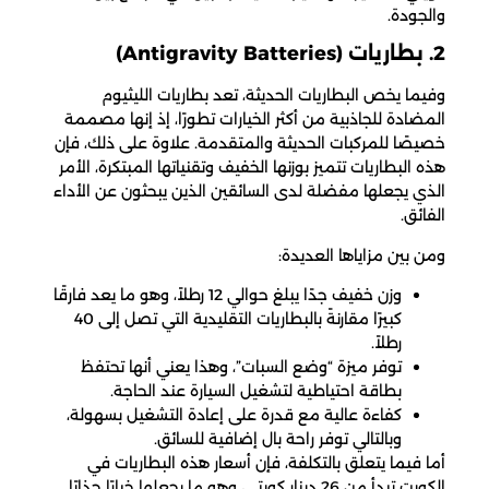
والجودة.
2. بطاريات (Antigravity Batteries)
وفيما يخص البطاريات الحديثة، تعد بطاريات الليثيوم
المضادة للجاذبية من أكثر الخيارات تطورًا، إذ إنها مصممة
خصيصًا للمركبات الحديثة والمتقدمة. علاوة على ذلك، فإن
هذه البطاريات تتميز بوزنها الخفيف وتقنياتها المبتكرة، الأمر
الذي يجعلها مفضلة لدى السائقين الذين يبحثون عن الأداء
الفائق.
ومن بين مزاياها العديدة:
وزن خفيف جدًا يبلغ حوالي 12 رطلاً، وهو ما يعد فارقًا
كبيرًا مقارنةً بالبطاريات التقليدية التي تصل إلى 40
رطلاً.
توفر ميزة “وضع السبات”، وهذا يعني أنها تحتفظ
بطاقة احتياطية لتشغيل السيارة عند الحاجة.
كفاءة عالية مع قدرة على إعادة التشغيل بسهولة،
وبالتالي توفر راحة بال إضافية للسائق.
أما فيما يتعلق بالتكلفة، فإن أسعار هذه البطاريات في
الكويت تبدأ من 26 دينار كويتي، وهو ما يجعلها خيارًا جذابًا