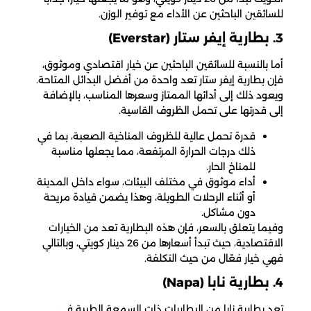
للسائقين الباحثين عن الأداء مع توفير الوزن.
3. بطارية إيفر ستار (Everstar)
أما بالنسبة للسائقين الباحثين عن خيار اقتصادي وموثوق،
فإن بطارية إيفر ستار تعد واحدة من أفضل البدائل المتاحة.
ويعود ذلك إلى أدائها الممتاز وسعرها المناسب، بالإضافة
إلى قدرتها على تحمل الظروف القاسية.
قدرة تحمل عالية للظروف المناخية الصعبة، بما في
ذلك درجات الحرارة المرتفعة، مما يجعلها مناسبة
للمناخ الحار.
أداء موثوق في مختلف البيئات، سواء داخل المدينة
أو أثناء الرحلات الطويلة، وهذا يضمن قيادة مريحة
دون مشاكل.
وفيما يتعلق بالسعر، فإن هذه البطارية تعد من الخيارات
الاقتصادية، حيث تبدأ أسعارها من 26 دينار كويتي، وبالتالي
فهي خيار فعّال من حيث التكلفة.
4. بطارية نابا (Napa)
تعد بطارية نابا من البطاريات ذات السمعة الطيبة في