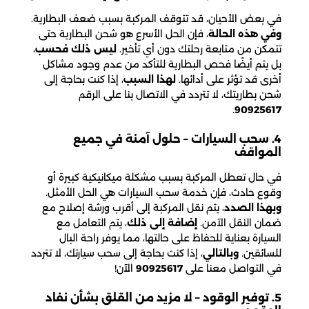
في بعض الأحيان، قد تتوقف المركبة بسبب ضعف البطارية.
وفي هذه الحالة
، فإن الحل الأسرع هو شحن البطارية حتى
تتمكن من متابعة رحلتك دون أي تأخير.
ليس ذلك فحسب
،
بل يتم أيضًا فحص البطارية للتأكد من عدم وجود مشاكل
أخرى قد تؤثر على أدائها.
لهذا السبب
، إذا كنت بحاجة إلى
شحن بطاريتك، لا تتردد في الاتصال بنا على الرقم
.
90925617
4. سحب السيارات – حلول آمنة في جميع
المواقف
في حال تعطل المركبة بسبب مشكلة ميكانيكية كبيرة أو
وقوع حادث، فإن خدمة سحب السيارات هي الحل الأمثل.
وبهذا الصدد
، يتم نقل المركبة إلى أقرب ورشة إصلاح مع
ضمان النقل الآمن.
إضافة إلى ذلك
، يتم التعامل مع
السيارة بعناية للحفاظ على حالتها، مما يوفر راحة البال
للسائقين.
وبالتالي
، إذا كنت بحاجة إلى سحب سيارتك، لا تتردد
في التواصل معنا على
90925617
الآن!
5. توفير الوقود – لا مزيد من القلق بشأن نفاد