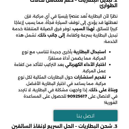
2. تبديل البطاريات – دعم متكامل لحالات
الطوارئ
نظرًا لأن البطارية تُعد عنصرًا رئيسيًا في أي مركبة، فإن
تعطلها قد يؤدي إلى توقف السيارة فجأة، مما يسبب إزعاجًا
كبيرًا للسائق.
لهذا السبب
، توفر فرق الصيانة المتنقلة خدمة
تبديل البطارية بسرعة وكفاءة.
إلى جانب ذلك
، تشمل هذه
الخدمة:
استبدال البطارية
بأخرى جديدة تتناسب مع نوع
المركبة، مما يضمن أداءً مستقرًا.
اختبار الأداء الكهربائي
بعد التركيب للتأكد من كفاءة
عمل المركبة.
تقديم استشارات
حول البطاريات المثالية لكل نوع
مركبة، مما يساعد في اختيار البطارية الأفضل.
وبناءً على ذلك
، إذا واجهت مشكلة في البطارية، لا تتردد
في الاتصال على
90925617
للحصول على المساعدة
الفورية!
اتـصل بـنـا
3. شحن البطاريات – الحل السريع لإنقاذ السائقين