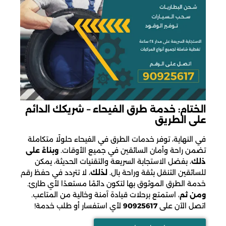
الختام: خدمة طرق الفيحاء – شريكك الدائم
على الطريق
في النهاية، توفر خدمات الطرق في الفيحاء حلولًا متكاملة
تضمن راحة وأمان السائقين في جميع الأوقات.
وبناءً على
ذلك
، بفضل الاستجابة السريعة والتقنيات الحديثة، يمكن
للسائقين التنقل بثقة وراحة بال.
لذلك
، لا تتردد في حفظ رقم
خدمة الطرق الموثوق بها لتكون دائمًا مستعدًا لأي طارئ.
ومن ثم
، استمتع برحلات قيادة آمنة وخالية من المتاعب.
اتصل الآن على
90925617
لأي استفسار أو طلب خدمة!