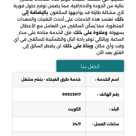
عالية من الجودة والاحترافية، مما يضمن توفير حلول فورية
لأي مشكلة طارئة قد يواجهها السائقون.
بالإضافة إلى
ذلك
، تعتمد هذه الخدمات على أحدث التقنيات والمعدات
المتطورة، مما يُمكّن السائقين من التعامل مع الأعطال
بسهولة.
وعلاوة على ذلك
، فإن الخدمة متاحة على مدار
الساعة، وبالتالي توفر راحة البال والطمأنينة للسائقين في أي
وقت وأي مكان.
وبناءً على ذلك
، لن يضطر السائق إلى
القلق بعد الآن.
اتـصل بـنـا
اسم الخدمة :
خدمة طرق الفيحاء – بنشر متنقل
رقم الهاتف :
90925617
البلد :
الكويت
ساعات العمل :
24/7