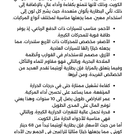
الكويت، وذلك لأنها تتمتع بكفاءة وأداء عالٍ. بالإضافة إلى
ذلك، تأتي البطارية بألوان متعددة، حيث يشير كل لون إلى
استخدام معين، مما يجعلها مناسبة لمختلف أنواع المركبات.
الأحمر: مناسب للسيارات ذات الدفع الرباعي، إذ يوفر
طاقة قوية للمحركات الكبيرة.
الأصفر: مخصص للمحركات ذات الأربع سلندرات، مما
يجعله خيارًا رائعًا للسيارات العادية.
الأزرق: مصمم للاستخدام في القوارب وأنظمة
الملاحة البحرية، وبالتالي فهو مقاوم للماء والتآكل.
وفيما يتعلق بالمزايا، فإن بطارية أوبتيما تقدم العديد من
الخصائص الفريدة، ومن أبرزها:
كفاءة تشغيل ممتازة حتى في درجات الحرارة
المرتفعة، مما يساعد على تحسين أداء المركبة.
عمر افتراضي طويل يصل إلى 10 سنوات، وهذا يعني
توفير المال على المدى الطويل.
قدرة تحمل عالية للتغيرات الحرارية الكبيرة، وبالتالي
فهي مناسبة للأجواء الحارة مثل الكويت.
أما من حيث الأسعار، فإن بطارية أوبتيما تبدأ من 68 دينار
كويتي، مما يجعلها خيارًا مثاليًا للراغبين في الجمع بين الأداء