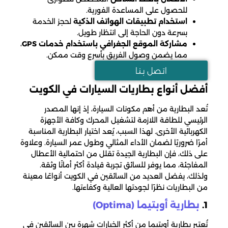
للحصول على المساعدة الفورية.
استخدام تطبيقات الهواتف الذكية
لحجز الخدمة
بسرعة دون الحاجة إلى انتظار طويل.
مشاركة الموقع الجغرافي باستخدام خدمات GPS
،
مما يضمن وصول الفريق بأسرع وقت ممكن.
اتـصل بـنـا
أفضل أنواع بطاريات السيارات في الكويت
تُعد البطارية من أهم مكونات السيارة، إذ إنها المصدر
الرئيسي للطاقة اللازمة لتشغيل المحرك وكافة الأجهزة
الكهربائية الأخرى. لهذا السبب، يُعد اختيار البطارية المناسبة
أمرًا ضروريًا لضمان الأداء المثالي وطول عمر السيارة. وعلاوة
على ذلك، فإن البطارية الجيدة تقلل من احتمالية الأعطال
المفاجئة، مما يوفر للسائق تجربة قيادة أكثر أمانًا وثقة.
ولذلك، يفضل العديد من السائقين في الكويت أنواعًا معينة
من البطاريات نظرًا لجودتها العالية وكفاءتها.
1.
بطارية أوبتيما (Optima)
تُعتبر بطارية أوبتيما من أكثر الخيارات شهرة بين السائقين في