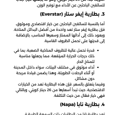
للسائقين الباحثين عن الأداء مع توفير الوزن.
3. بطارية إيفر ستار (Everstar)
أما بالنسبة للسائقين الباحثين عن خيار اقتصادي وموثوق،
فإن بطارية إيفر ستار تعد واحدة من أفضل البدائل المتاحة.
ويعود ذلك إلى أدائها الممتاز وسعرها المناسب، بالإضافة
إلى قدرتها على تحمل الظروف القاسية.
قدرة تحمل عالية للظروف المناخية الصعبة، بما في
ذلك درجات الحرارة المرتفعة، مما يجعلها مناسبة
للمناخ الحار.
أداء موثوق في مختلف البيئات، سواء داخل المدينة
أو أثناء الرحلات الطويلة، وهذا يضمن قيادة مريحة
دون مشاكل.
وفيما يتعلق بالسعر، فإن هذه البطارية تعد من الخيارات
الاقتصادية، حيث تبدأ أسعارها من 26 دينار كويتي، وبالتالي
فهي خيار فعّال من حيث التكلفة.
4. بطارية نابا (Napa)
تعد بطارية نابا من البطاريات ذات السمعة الطيبة في