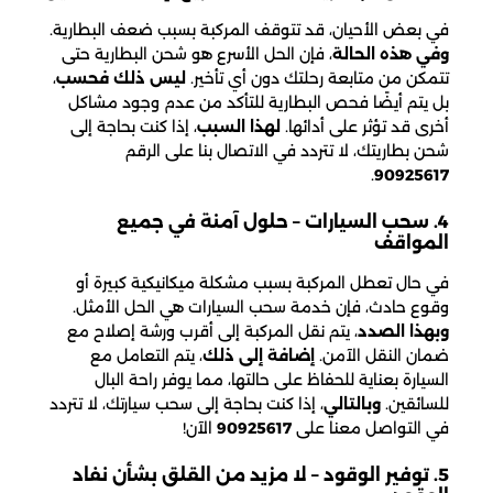
في بعض الأحيان، قد تتوقف المركبة بسبب ضعف البطارية.
وفي هذه الحالة
، فإن الحل الأسرع هو شحن البطارية حتى
تتمكن من متابعة رحلتك دون أي تأخير.
ليس ذلك فحسب
،
بل يتم أيضًا فحص البطارية للتأكد من عدم وجود مشاكل
أخرى قد تؤثر على أدائها.
لهذا السبب
، إذا كنت بحاجة إلى
شحن بطاريتك، لا تتردد في الاتصال بنا على الرقم
.
90925617
4. سحب السيارات – حلول آمنة في جميع
المواقف
في حال تعطل المركبة بسبب مشكلة ميكانيكية كبيرة أو
وقوع حادث، فإن خدمة سحب السيارات هي الحل الأمثل.
وبهذا الصدد
، يتم نقل المركبة إلى أقرب ورشة إصلاح مع
ضمان النقل الآمن.
إضافة إلى ذلك
، يتم التعامل مع
السيارة بعناية للحفاظ على حالتها، مما يوفر راحة البال
للسائقين.
وبالتالي
، إذا كنت بحاجة إلى سحب سيارتك، لا تتردد
في التواصل معنا على
90925617
الآن!
5. توفير الوقود – لا مزيد من القلق بشأن نفاد