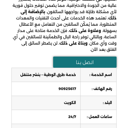
عالية من الجودة والاحترافية، مما يضمن توفير حلول فورية
لأي مشكلة طارئة قد يواجهها السائقون.
بالإضافة إلى
ذلك
، تعتمد هذه الخدمات على أحدث التقنيات والمعدات
المتطورة، مما يُمكّن السائقين من التعامل مع الأعطال
بسهولة.
وعلاوة على ذلك
، فإن الخدمة متاحة على مدار
الساعة، وبالتالي توفر راحة البال والطمأنينة للسائقين في أي
وقت وأي مكان.
وبناءً على ذلك
، لن يضطر السائق إلى
القلق بعد الآن.
اتـصل بـنـا
اسم الخدمة :
خدمة طرق الوطية – بنشر متنقل
رقم الهاتف :
90925617
البلد :
الكويت
ساعات العمل :
24/7