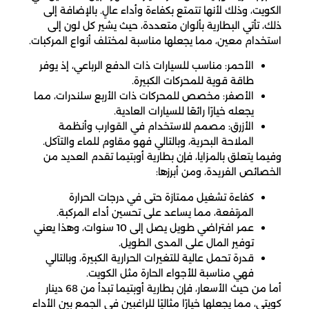
الكويت، وذلك لأنها تتمتع بكفاءة وأداء عالٍ. بالإضافة إلى
ذلك، تأتي البطارية بألوان متعددة، حيث يشير كل لون إلى
استخدام معين، مما يجعلها مناسبة لمختلف أنواع المركبات.
الأحمر: مناسب للسيارات ذات الدفع الرباعي، إذ يوفر
طاقة قوية للمحركات الكبيرة.
الأصفر: مخصص للمحركات ذات الأربع سلندرات، مما
يجعله خيارًا رائعًا للسيارات العادية.
الأزرق: مصمم للاستخدام في القوارب وأنظمة
الملاحة البحرية، وبالتالي فهو مقاوم للماء والتآكل.
وفيما يتعلق بالمزايا، فإن بطارية أوبتيما تقدم العديد من
الخصائص الفريدة، ومن أبرزها:
كفاءة تشغيل ممتازة حتى في درجات الحرارة
المرتفعة، مما يساعد على تحسين أداء المركبة.
عمر افتراضي طويل يصل إلى 10 سنوات، وهذا يعني
توفير المال على المدى الطويل.
قدرة تحمل عالية للتغيرات الحرارية الكبيرة، وبالتالي
فهي مناسبة للأجواء الحارة مثل الكويت.
أما من حيث الأسعار، فإن بطارية أوبتيما تبدأ من 68 دينار
كويتي، مما يجعلها خيارًا مثاليًا للراغبين في الجمع بين الأداء