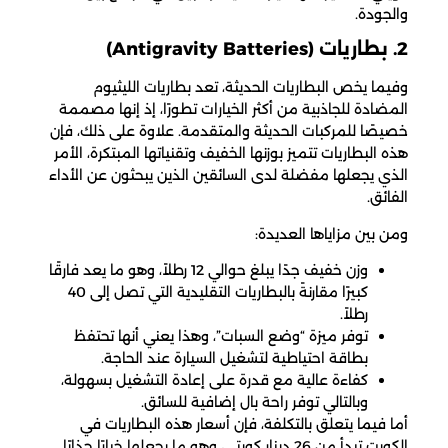
والجودة.
2. بطاريات (Antigravity Batteries)
وفيما يخص البطاريات الحديثة، تعد بطاريات الليثيوم
المضادة للجاذبية من أكثر الخيارات تطورًا، إذ إنها مصممة
خصيصًا للمركبات الحديثة والمتقدمة. علاوة على ذلك، فإن
هذه البطاريات تتميز بوزنها الخفيف وتقنياتها المبتكرة، الأمر
الذي يجعلها مفضلة لدى السائقين الذين يبحثون عن الأداء
الفائق.
ومن بين مزاياها العديدة:
وزن خفيف جدًا يبلغ حوالي 12 رطلاً، وهو ما يعد فارقًا
كبيرًا مقارنةً بالبطاريات التقليدية التي تصل إلى 40
رطلاً.
توفر ميزة “وضع السبات”، وهذا يعني أنها تحتفظ
بطاقة احتياطية لتشغيل السيارة عند الحاجة.
كفاءة عالية مع قدرة على إعادة التشغيل بسهولة،
وبالتالي توفر راحة بال إضافية للسائق.
أما فيما يتعلق بالتكلفة، فإن أسعار هذه البطاريات في
الكويت تبدأ من 26 دينار كويتي، وهو ما يجعلها خيارًا جذابًا