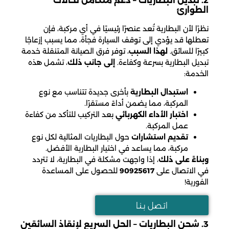
2. تبديل البطاريات – دعم متكامل لحالات
الطوارئ
نظرًا لأن البطارية تُعد عنصرًا رئيسيًا في أي مركبة، فإن
تعطلها قد يؤدي إلى توقف السيارة فجأة، مما يسبب إزعاجًا
كبيرًا للسائق.
لهذا السبب
، توفر فرق الصيانة المتنقلة خدمة
تبديل البطارية بسرعة وكفاءة.
إلى جانب ذلك
، تشمل هذه
الخدمة:
استبدال البطارية
بأخرى جديدة تتناسب مع نوع
المركبة، مما يضمن أداءً مستقرًا.
اختبار الأداء الكهربائي
بعد التركيب للتأكد من كفاءة
عمل المركبة.
تقديم استشارات
حول البطاريات المثالية لكل نوع
مركبة، مما يساعد في اختيار البطارية الأفضل.
وبناءً على ذلك
، إذا واجهت مشكلة في البطارية، لا تتردد
في الاتصال على
90925617
للحصول على المساعدة
الفورية!
اتـصل بـنـا
3. شحن البطاريات – الحل السريع لإنقاذ السائقين