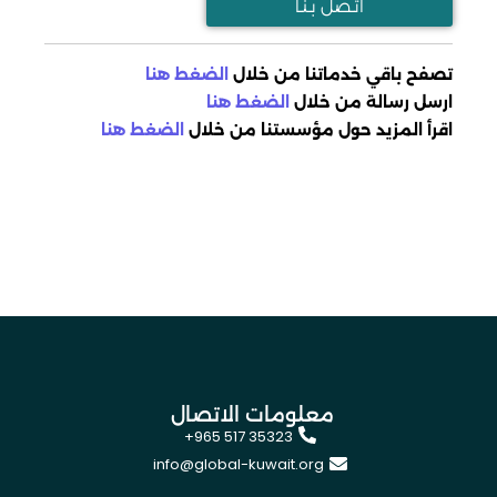
اتـصل بـنـا
تصفح باقي خدماتنا من خلال
الضغط هنا
ارسل رسالة من خلال
الضغط هنا
اقرأ المزيد حول مؤسستنا من خلال
الضغط هنا
معلومات الاتصال
+965 517 35323
info@global-kuwait.org