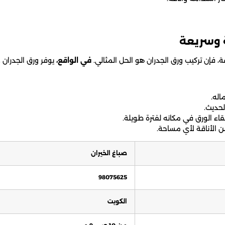
 وسريعة
 فإن تركيب ورق الجدران هو الحل المثالي.
في الواقع،
يوفر ورق الجدران 
اله.
لحديث.
اء الورق في مكانه لفترة طويلة.
 الأناقة لأي مساحة.
صباغ الخيران
98075625
الكويت