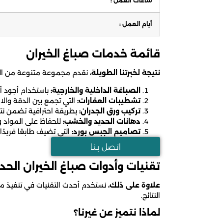
ساعات العمل :
أيام العمل :
قائمة خدمات صباغ الخيران
نتيجة لخبرتنا الطويلة،
نقدم مجموعة متنوعة من ال
الصباغة الداخلية والخارجية:
باستخدام أجود أ
تشطيبات العقارات:
التي تجمع بين الدقة والاح
تركيب ورق الجدران:
بطريقة احترافية تضمن نتا
دهانات الحديد والخشب:
للحفاظ على المواد وح
تصاميم الجبس بورد:
التي تضيف طابعًا فريدًا و
اتـصل بـنـا
تقنيات وأدوات صباغ الخيران الحد
علاوة على ذلك،
نستخدم أحدث التقنيات في تنفيذ م
النتائج.
لماذا نتميز عن غيرنا؟