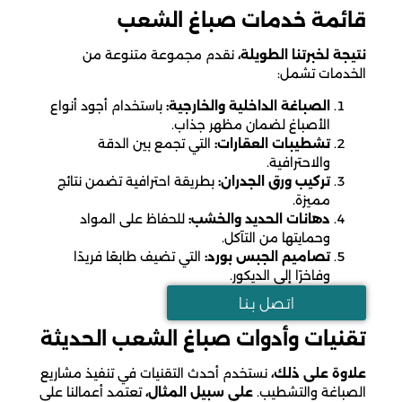
قائمة خدمات صباغ الشعب
نتيجة لخبرتنا الطويلة،
نقدم مجموعة متنوعة من
الخدمات تشمل:
الصباغة الداخلية والخارجية:
باستخدام أجود أنواع
الأصباغ لضمان مظهر جذاب.
تشطيبات العقارات:
التي تجمع بين الدقة
والاحترافية.
تركيب ورق الجدران:
بطريقة احترافية تضمن نتائج
مميزة.
دهانات الحديد والخشب:
للحفاظ على المواد
وحمايتها من التآكل.
تصاميم الجبس بورد:
التي تضيف طابعًا فريدًا
وفاخرًا إلى الديكور.
اتـصل بـنـا
تقنيات وأدوات صباغ الشعب الحديثة
علاوة على ذلك،
نستخدم أحدث التقنيات في تنفيذ مشاريع
الصباغة والتشطيب.
على سبيل المثال،
تعتمد أعمالنا على