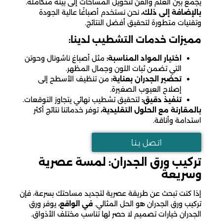
يجمع بين العلم والفن لتحويل المساحات إلى بيئة متكاملة.
بالإضافة إلى ذلك،
نحن نستخدم أصباغًا عالية الجودة
وتقنيات متطورة لتحقيق أفضل النتائج.
مميزات خدمات التشطيب لدينا:
اختيار المواد المناسبة:
مثل أصباغ ناشونال وحوتن
التي تضمن ثبات اللون وجمال المظهر.
تحضير الجدران بعناية:
من تنظيف الأسطح إلى
إصلاح العيوب الصغيرة.
تنفيذ دقيق:
لتحقيق تشطيب نهائي يتجاوز التوقعات.
بالمقارنة مع الحلول التقليدية،
توفر خدماتنا نتائج أكثر
استدامة وأناقة.
اتـصل بـنـا
تركيب ورق الجدران: لمسة عصرية
وسريعة
إذا كنت تبحث عن طريقة عصرية لتجديد مساحتك بسرعة، فإن
تركيب ورق الجدران هو الحل المثالي.
في الواقع،
يوفر ورق
الجدران خيارات تصميم لا حصر لها تناسب مختلف الأذواق.