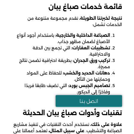
قائمة خدمات صباغ بيان
نتيجة لخبرتنا الطويلة،
نقدم مجموعة متنوعة من
الخدمات تشمل:
الصباغة الداخلية والخارجية:
باستخدام أجود أنواع
الأصباغ لضمان مظهر جذاب.
تشطيبات العقارات:
التي تجمع بين الدقة
والاحترافية.
تركيب ورق الجدران:
بطريقة احترافية تضمن نتائج
مميزة.
دهانات الحديد والخشب:
للحفاظ على المواد
وحمايتها من التآكل.
تصاميم الجبس بورد:
التي تضيف طابعًا فريدًا
وفاخرًا إلى الديكور.
اتـصل بـنـا
تقنيات وأدوات صباغ بيان الحديثة
علاوة على ذلك،
نستخدم أحدث التقنيات في تنفيذ مشاريع
الصباغة والتشطيب.
على سبيل المثال،
تعتمد أعمالنا على