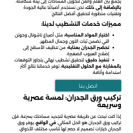
يجمع بين العلم والفن لتحويل المساحات إلى بيئة متكاملة.
بالإضافة إلى ذلك،
نحن نستخدم أصباغًا عالية الجودة
وتقنيات متطورة لتحقيق أفضل النتائج.
مميزات خدمات التشطيب لدينا:
اختيار المواد المناسبة:
مثل أصباغ ناشونال وحوتن
التي تضمن ثبات اللون وجمال المظهر.
تحضير الجدران بعناية:
من تنظيف الأسطح إلى
إصلاح العيوب الصغيرة.
تنفيذ دقيق:
لتحقيق تشطيب نهائي يتجاوز التوقعات.
بالمقارنة مع الحلول التقليدية،
توفر خدماتنا نتائج أكثر
استدامة وأناقة.
اتـصل بـنـا
تركيب ورق الجدران: لمسة عصرية
وسريعة
إذا كنت تبحث عن طريقة عصرية لتجديد مساحتك بسرعة، فإن
تركيب ورق الجدران هو الحل المثالي.
في الواقع،
يوفر ورق
الجدران خيارات تصميم لا حصر لها تناسب مختلف الأذواق.