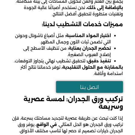
يجمع بين العلم والفن لتحويل المساحات إلى بيئة متكاملة.
بالإضافة إلى ذلك،
نحن نستخدم أصباغًا عالية الجودة
وتقنيات متطورة لتحقيق أفضل النتائج.
مميزات خدمات التشطيب لدينا:
اختيار المواد المناسبة:
مثل أصباغ ناشونال وحوتن
التي تضمن ثبات اللون وجمال المظهر.
تحضير الجدران بعناية:
من تنظيف الأسطح إلى
إصلاح العيوب الصغيرة.
تنفيذ دقيق:
لتحقيق تشطيب نهائي يتجاوز التوقعات.
بالمقارنة مع الحلول التقليدية،
توفر خدماتنا نتائج أكثر
استدامة وأناقة.
اتـصل بـنـا
تركيب ورق الجدران: لمسة عصرية
وسريعة
إذا كنت تبحث عن طريقة عصرية لتجديد مساحتك بسرعة، فإن
تركيب ورق الجدران هو الحل المثالي.
في الواقع،
يوفر ورق
الجدران خيارات تصميم لا حصر لها تناسب مختلف الأذواق.