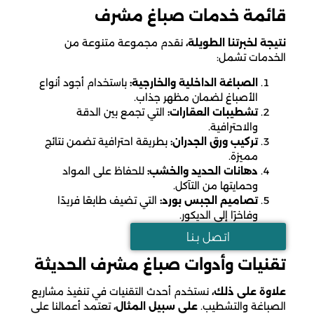
قائمة خدمات صباغ مشرف
نتيجة لخبرتنا الطويلة،
نقدم مجموعة متنوعة من
الخدمات تشمل:
الصباغة الداخلية والخارجية:
باستخدام أجود أنواع
الأصباغ لضمان مظهر جذاب.
تشطيبات العقارات:
التي تجمع بين الدقة
والاحترافية.
تركيب ورق الجدران:
بطريقة احترافية تضمن نتائج
مميزة.
دهانات الحديد والخشب:
للحفاظ على المواد
وحمايتها من التآكل.
تصاميم الجبس بورد:
التي تضيف طابعًا فريدًا
وفاخرًا إلى الديكور.
اتـصل بـنـا
تقنيات وأدوات صباغ مشرف الحديثة
علاوة على ذلك،
نستخدم أحدث التقنيات في تنفيذ مشاريع
الصباغة والتشطيب.
على سبيل المثال،
تعتمد أعمالنا على