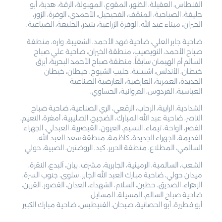
الفنطاس، العقيلة، الظهر، المقوع، المهبولة، الرقة، هدية، أبو
حليفة، الصباحية، المنقف، الفحيحيل، الأحمدي، الوفرة، الزور،
الخيران، ميناء عبد الله، الوفرة الزراعية، بنيدر، الجليعة، الضباعية،
ضاحية جابر العلي، ضاحية فهد الأحمد، الشعيبة، واره، منطقة
صباح الأحمد، النويصيب، منطقة الخيران، ضاحية علي صباح
السالم أم الهيمان سابقاً، منطقة صباح الأحمد البحرية، أبرق
خيطان، الأندلس، اشبيلية، جليب الشيوخ، خيطان، خيطان
الجديدة، العمرية، العارضية، العارضية الصناعية
العباسية، الفردوس، الفروانية، الحساوي،
الشدادية، الرابية، الرحاب، الرقعي، الري الصناعية، ضاحية صباح
الناصر، ضاحية عبد الله المبارك، الضجيج، الصليبية، أمغرة، النعيم،
القصر، الواحة، تيماء، النسيم، العيون، القيصرية، العبدلي، الجهراء
القديمة، الجهراء الجديدة، كاظمة، منطقة سعد العبد الله،
السالمي، المطلاع، منطقة الحرير، كبد، الروضتين، الصبية، حولي
الشعب، السالمية، الرميثية، الجابرية، مشرف، بيان، آلبدع، النقرة،
ميدان حولي، ضاحية مبارك العبد الله الجابر، سلوى، جنوب السرة،
الزهراء، الصديق، حطين، السلام، الشهداء، العدان، القصور، القرين،
ضاحية صباح السالم، المسيلة، المسايل
أبو فطيرة، أبو الحصانية، صبحان، الفنيطيس، ضاحية مبارك الكبير