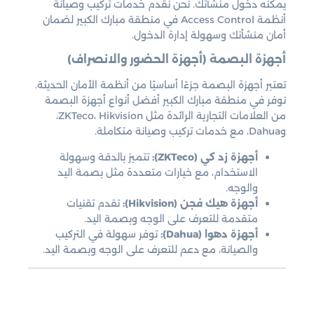
يمكنه دخول منشأتك. نحن نقدم خدمات تركيب وصيانة
أنظمة Access Control في منطقة مبارك الكبير لضمان
أمان منشأتك وسهولة إدارة الدخول.
أجهزة البصمة (أجهزة الحضور والانصراف)
تعتبر أجهزة البصمة جزءًا أساسيًا من أنظمة الأمان الحديثة.
نوفر في منطقة مبارك الكبير أفضل أنواع أجهزة البصمة
من العلامات التجارية الرائدة مثل ZKTeco، Hikvision،
وDahua، مع خدمات تركيب وصيانة متكاملة.
أجهزة زد كي (ZKTeco):
تتميز بالدقة وسهولة
الاستخدام، مع خيارات متعددة مثل بصمة اليد
والوجه.
أجهزة هيك فجن (Hikvision):
تقدم تقنيات
متقدمة للتعرف على الوجه وبصمة اليد.
أجهزة دهوا (Dahua):
توفر سهولة في التركيب
والصيانة، مع دعم للتعرف على الوجه وبصمة اليد.