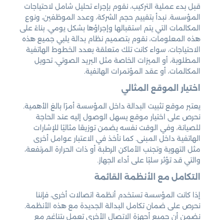
قبل بدء عملية التركيب، نقوم بإجراء تحليل شامل لاحتياجات
المؤسسة. نبدأ بتقييم حجم الشركة، وعدد الموظفين، ونوع
المكالمات التي يتم استقبالها وإجراؤها بشكل يومي. بناءً على
هذه المعلومات، نقوم بتصميم نظام بدالة يلبي جميع هذه
الاحتياجات، سواء كانت تلك متعلقة بعدد الخطوط الهاتفية
المطلوبة، أو الميزات الخاصة مثل البريد الصوتي، تحويل
المكالمات، أو عقد المؤتمرات الهاتفية.
اختيار الموقع المثالي
يعتبر موقع تثبيت البدالة داخل المؤسسة أمرًا بالغ الأهمية.
نحرص على اختيار موقع يسهل الوصول إليه عند الحاجة
للصيانة، وفي الوقت نفسه يضمن توزيعًا مثاليًا للإشارات
الهاتفية داخل المبنى. كما نأخذ في الاعتبار عوامل أخرى
مثل التهوية وتجنب الأماكن الرطبة أو ذات الحرارة المرتفعة،
والتي قد تؤثر سلبًا على أداء الجهاز.
التكامل مع الأنظمة القائمة
إذا كانت المؤسسة تستخدم أنظمة اتصالات أخرى، فإننا
نحرص على ضمان تكامل البدالة الجديدة مع هذه الأنظمة.
نضمن أن جميع أجهزة الاتصال الأخرى تعمل بتناغم مع