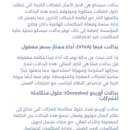
بدالات سيسكو هي الخيار الأمثل للشركات الكبيرة التي تتطلب
حلول اتصالات متطورة وموثوقة. تتميز هذه البدالات
بتكاملها التام مع أنظمة الشبكات الأخرى، مما يضمن لك
إدارة سلسة وفعالة للمكالمات الهاتفية داخل وخارج
المؤسسة. إضافة إلى ذلك، توفر بدالات سيسكو حماية عالية
للمكالمات ضد الاختراقات.
بدالات فيفا (VIVA): أداء ممتاز بسعر معقول
إذا كنت تبحث عن بدالة توفر لك أداءً جيدًا بتكلفة معقولة،
فإن بدالات فيفا هي الخيار المثالي. هذه البدالات تتميز
بميزاتها المتنوعة وسهولة استخدامها، مما يجعلها خيارًا
مناسبًا للشركات الصغيرة والمتوسطة. توفر فيفا أيضًا مرونة
كبيرة في تخصيص النظام ليتناسب مع احتياجات العمل.
بدالات أوريدو (Ooredoo): حلول متكاملة
للشركات
بدالات أوريدو تقدم حلولاً متكاملة للشركات التي تحتاج إلى
نظام اتصال موثوق وفعال. تجمع هذه البدالات بين التكلفة
المعقولة والأداء العالي، مع ميزات تشمل تحويل
المكالمات، البريد الصوتي، وإدارة المكالمات الجماعية.