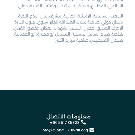
السالمي، المطلاع، مدينة الحرير، كبد، الروضتين، الصبية، حولي
الشعب، السالمية، الرميثية، الجابرية، مشرف، بيان، آلبدع، النقرة،
ميدان حولي، ضاحية مبارك العبد الله الجابر، سلوى، جنوب السرة،
الزهراء، الصديق، حطين، السلام، الشهداء، العدان، القصور، القرين،
ضاحية صباح السالم، المسيلة، المسايل أبو فطيرة، أبو الحصانية،
صبحان، الفنيطيس، ضاحية مبارك الكبير
معلومات الاتصال
+965 517 35323
info@global-kuwait.org