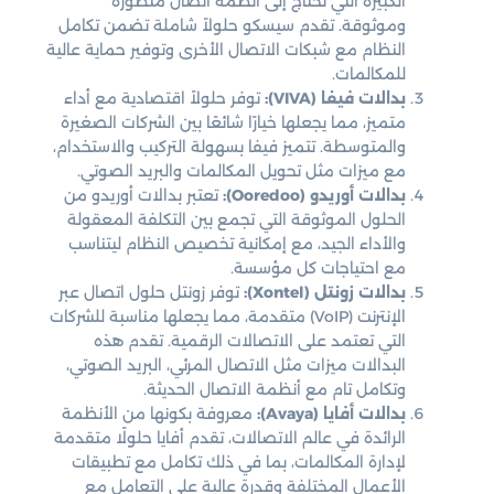
الكبيرة التي تحتاج إلى أنظمة اتصال متطورة
وموثوقة. تقدم سيسكو حلولاً شاملة تضمن تكامل
النظام مع شبكات الاتصال الأخرى وتوفير حماية عالية
للمكالمات.
بدالات فيفا (VIVA):
توفر حلولاً اقتصادية مع أداء
متميز، مما يجعلها خيارًا شائعًا بين الشركات الصغيرة
والمتوسطة. تتميز فيفا بسهولة التركيب والاستخدام،
مع ميزات مثل تحويل المكالمات والبريد الصوتي.
بدالات أوريدو (Ooredoo):
تعتبر بدالات أوريدو من
الحلول الموثوقة التي تجمع بين التكلفة المعقولة
والأداء الجيد، مع إمكانية تخصيص النظام ليتناسب
مع احتياجات كل مؤسسة.
بدالات زونتل (Xontel):
توفر زونتل حلول اتصال عبر
الإنترنت (VoIP) متقدمة، مما يجعلها مناسبة للشركات
التي تعتمد على الاتصالات الرقمية. تقدم هذه
البدالات ميزات مثل الاتصال المرئي، البريد الصوتي،
وتكامل تام مع أنظمة الاتصال الحديثة.
بدالات أفايا (Avaya):
معروفة بكونها من الأنظمة
الرائدة في عالم الاتصالات، تقدم أفايا حلولًا متقدمة
لإدارة المكالمات، بما في ذلك تكامل مع تطبيقات
الأعمال المختلفة وقدرة عالية على التعامل مع