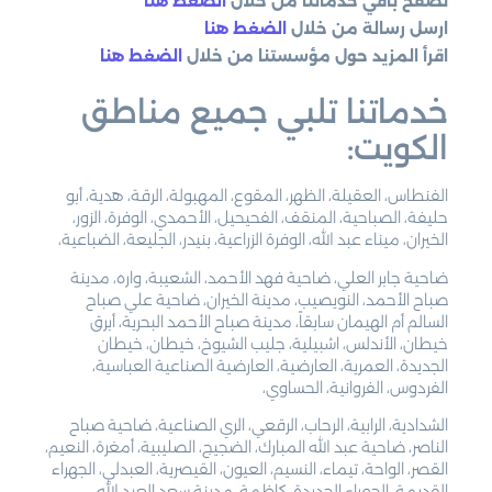
تصفح باقي خدماتنا من خلال
الضغط هنا
ارسل رسالة من خلال
الضغط هنا
اقرأ المزيد حول مؤسستنا من خلال
الضغط هنا
خدماتنا تلبي جميع مناطق
الكويت:
الفنطاس، العقيلة، الظهر، المقوع، المهبولة، الرقة، هدية، أبو
حليفة، الصباحية، المنقف، الفحيحيل، الأحمدي، الوفرة، الزور،
الخيران، ميناء عبد الله، الوفرة الزراعية، بنيدر، الجليعة، الضباعية،
ضاحية جابر العلي، ضاحية فهد الأحمد، الشعيبة، واره، مدينة
صباح الأحمد، النويصيب، مدينة الخيران، ضاحية علي صباح
السالم أم الهيمان سابقاً، مدينة صباح الأحمد البحرية، أبرق
خيطان، الأندلس، اشبيلية، جليب الشيوخ، خيطان، خيطان
الجديدة، العمرية، العارضية، العارضية الصناعية العباسية،
الفردوس، الفروانية، الحساوي،
الشدادية، الرابية، الرحاب، الرقعي، الري الصناعية، ضاحية صباح
الناصر، ضاحية عبد الله المبارك، الضجيج، الصليبية، أمغرة، النعيم،
القصر، الواحة، تيماء، النسيم، العيون، القيصرية، العبدلي، الجهراء
القديمة، الجهراء الجديدة، كاظمة، مدينة سعد العبد الله،