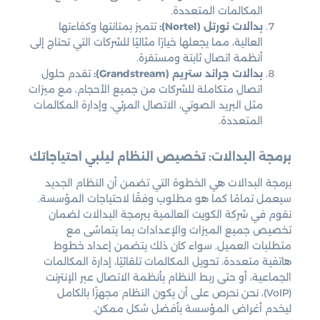
المكالمات المتعددة.
بدالات نورتل (Nortel):
تتميز بمتانتها وكفاءتها
العالية، مما يجعلها خيارًا مثاليًا للشركات التي تحتاج إلى
أنظمة اتصال ثابتة ومستقرة.
بدالات جراند ستريم (Grandstream):
تقدم حلول
اتصال متكاملة للشركات من جميع الأحجام، مع ميزات
مثل البريد الصوتي، الاتصال المرئي، وإدارة المكالمات
المتعددة.
برمجة البدالات: تخصيص النظام ليلبي احتياجاتك
برمجة البدالات هي الخطوة التي تضمن أن النظام الجديد
سيعمل تمامًا كما هو مطلوب وفقًا لاحتياجات المؤسسة.
نقوم في شركة الكويت العالمية ببرمجة البدالات لضمان
تخصيص جميع الميزات والإعدادات بما يتماشى مع
متطلبات العميل. سواء كان ذلك يتضمن إعداد خطوط
هاتفية متعددة، تحويل المكالمات تلقائيًا، إدارة المكالمات
الجماعية، أو حتى ربط النظام بأنظمة الاتصال عبر الإنترنت
(VoIP)، نحن نحرص على أن يكون النظام مجهزًا بالكامل
ليخدم أغراض المؤسسة بأفضل شكل ممكن.