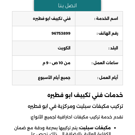
اتـصل بـنـا
اسم الخدمة :
فني تكييف ابو فطيره
رقم الهاتف :
96753899
البلد :
الكويت
ساعات العمل :
من 10 ص – 9 م
أيام العمل :
جميع أيام الأسبوع
خدمات فني تكييف ابو فطيره
تركيب مكيفات سبليت ومركزية في ابو فطيره
نقدم خدمة تركيب مكيفات احترافية لجميع الأنواع:
مكيفات سبليت:
يتم تركيبها بسرعة ودقة مع ضمان
الكفاءة العالية. بالإضافة إلى ذلك، نحرص على