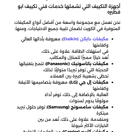
أجهزة التكييف التي تشملها خدمات فني تكييف ابو
فطيره
نحن نعمل مع مجموعة واسعة من أفضل أنواع المكيفات
المتوفرة في الكويت لضمان تلبية جميع الاحتياجات، ومنها:
مكيفات دايكن (Daikin)
:
معروفة بأدائها العالي
وكفاءتها
في استهلاك الطاقة. علاوة على ذلك،
تُعد خيارًا مميزًا للمنازل والمكاتب.
مكيفات باناسونيك (Panasonic):
تتميز بتقنياتها
الحديثة التي توفر تبريدًا متوازنًا. لذلك،
تحظى بشعبية كبيرة بين العملاء.
مكيفات إل جي (LG):
معروفة بتصاميمها الأنيقة
وكفاءتها
العالية. بالإضافة إلى ذلك، توفر أداءً
موثوقًا يدوم لسنوات.
مكيفات سامسونج (Samsung):
توفر حلول تبريد
مبتكرة
ومتقدمة. علاوة على ذلك، تُعد من بين
الخيارات الأكثر شيوعًا.
مكيفات كاريير (Carrier):
من العلامات التجارية