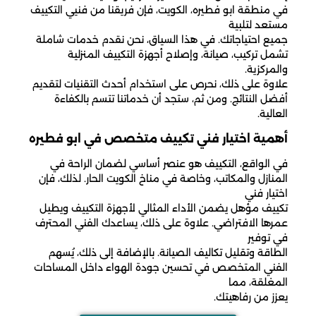
في منطقة ابو فطيره، الكويت، فإن فريقنا من فنيي التكييف
مستعد لتلبية
جميع احتياجاتك. في هذا السياق، نحن نقدم خدمات شاملة
تشمل تركيب، صيانة، وإصلاح أجهزة التكييف المنزلية
والمركزية.
علاوة على ذلك، نحرص على استخدام أحدث التقنيات لتقديم
أفضل النتائج. ومن ثم، ستجد أن خدماتنا تتسم بالكفاءة
العالية.
أهمية اختيار فني تكييف متخصص في ابو فطيره
في الواقع، التكييف هو عنصر أساسي لضمان الراحة في
المنازل والمكاتب، وخاصة في مناخ الكويت الحار. لذلك، فإن
اختيار فني
تكييف مؤهل يضمن الأداء المثالي لأجهزة التكييف ويطيل
عمرها الافتراضي. علاوة على ذلك، يساعدك الفني المحترف
في توفير
الطاقة وتقليل تكاليف الصيانة. بالإضافة إلى ذلك، يُسهم
الفني المتخصص في تحسين جودة الهواء داخل المساحات
المغلقة، مما
يعزز من رفاهيتك.