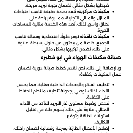
ضبطها بشكل مثالي لضمان تجربة تبريد مريحة.
مكيفات مركزية:
تُنفذ بخطة دقيقة تناسب احتياجات
المنازل والمباني التجارية، مما يوفر راحة على
نطاق واسع. لذلك، تُعد هذه الخدمة مثالية للمساحات
الكبيرة.
مكيفات نافذة:
نوفر حلولًا اقتصادية وفعالة تناسب
الجميع، خاصة من يبحثون عن حلول بسيطة. علاوة
على ذلك، نضمن تركيبها بشكل مثالي.
صيانة مكيفات الهواء في ابو فطيره
وبالإضافة إلى ذلك، نحن نقدم خطط صيانة دورية لضمان
عمل المكيفات بكفاءة:
تنظيف الفلاتر والوحدات الداخلية بعناية، مما يحسن
الأداء. لذلك، نوصي بجدولة تنظيف منتظم للحفاظ
على الكفاءة.
فحص وضبط مستوى غاز التبريد للتأكد من الأداء
المثالي. علاوة على ذلك، يُسهم ذلك في تقليل
استهلاك الطاقة وتوفير
التكاليف.
إصلاح الأعطال الطارئة بسرعة وفعالية لضمان راحتك.