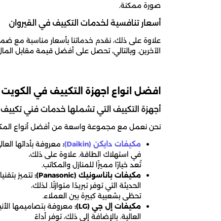
صورة ممكنة.
أسعار تنافسية لخدمات التكييف في القيروان
علاوة على ذلك، نقدم خدماتنا بأسعار مناسبة مع ضمان
الآخرين. وبالتالي، تحصل على أفضل قيمة مقابل المال
افضل انواع اجهزة التكييف في الكويت
أجهزة التكييف التي تشملها خدمات فني تكييف ا
نحن نعمل مع مجموعة واسعة من أفضل أنواع المكيفات
مكيفات دايكن (Daikin)
:
معروفة بأدائها العال
في استهلاك الطاقة. علاوة على ذلك،
تُعد خيارًا مميزًا للمنازل والمكاتب.
مكيفات باناسونيك (Panasonic):
تتميز بتقنيات
الحديثة التي توفر تبريدًا متوازنًا. لذلك،
تحظى بشعبية كبيرة بين العملاء.
مكيفات إل جي (LG):
معروفة بتصاميمها الأني
العالية. بالإضافة إلى ذلك، توفر أداءً