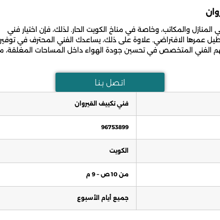
وان
لمنازل والمكاتب، وخاصة في مناخ الكويت الحار. لذلك، فإن اختيار فني
طيل عمرها الافتراضي. علاوة على ذلك، يساعدك الفني المحترف في توفير
يُسهم الفني المتخصص في تحسين جودة الهواء داخل المساحات المغلقة، م
اتـصل بـنـا
فني تكييف القيروان
96753899
الكويت
من 10 ص – 9 م
جميع أيام الأسبوع