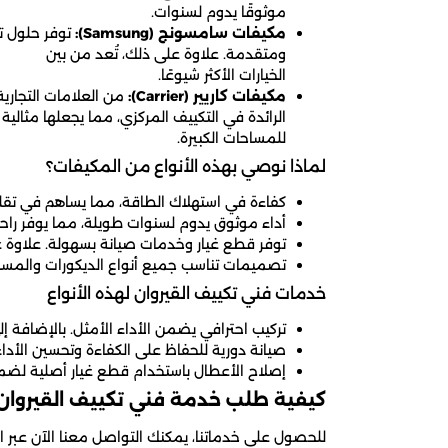
موثوقًا يدوم لسنوات.
مكيفات سامسونج (Samsung):
توفر حلول تب
ومتقدمة. علاوة على ذلك، تُعد من بين
الخيارات الأكثر شيوعًا.
مكيفات كاريير (Carrier):
من العلامات التجارية
الرائدة في التكييف المركزي، مما يجعلها مثالية
للمساحات الكبيرة.
لماذا نوصي بهذه الأنواع من المكيفات؟
كفاءة في استهلاك الطاقة، مما يساهم في تقليل ا
أداء موثوق يدوم لسنوات طويلة، مما يوفر راحة
توفر قطع غيار وخدمات صيانة بسهولة. علاوة ع
تصميمات تناسب جميع أنواع الديكورات والمساح
خدمات فني تكييف القيروان لهذه الأنواع
تركيب احترافي يضمن الأداء الأمثل. بالإضافة إ
صيانة دورية للحفاظ على الكفاءة وتحسين الأدا
إصلاح الأعطال باستخدام قطع غيار أصلية لضمان
كيفية طلب خدمة فني تكييف القيروان
للحصول على خدماتنا، يمكنك التواصل معنا الآن عبر ا