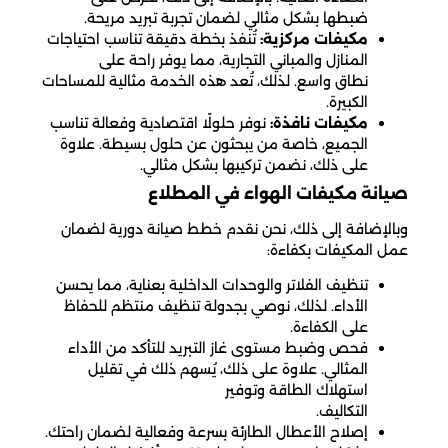
ضبطها بشكل مثالي لضمان تجربة تبريد مريحة.
مكيفات مركزية:
تُنفذ بخطة دقيقة تناسب احتياجات
المنازل والمباني التجارية، مما يوفر راحة على
نطاق واسع. لذلك، تُعد هذه الخدمة مثالية للمساحات
الكبيرة.
مكيفات نافذة:
نوفر حلولًا اقتصادية وفعالة تناسب
الجميع، خاصة من يبحثون عن حلول بسيطة. علاوة
على ذلك، نضمن تركيبها بشكل مثالي.
صيانة مكيفات الهواء في المطلاع
وبالإضافة إلى ذلك، نحن نقدم خطط صيانة دورية لضمان
عمل المكيفات بكفاءة:
تنظيف الفلاتر والوحدات الداخلية بعناية، مما يحسن
الأداء. لذلك، نوصي بجدولة تنظيف منتظم للحفاظ
على الكفاءة.
فحص وضبط مستوى غاز التبريد للتأكد من الأداء
المثالي. علاوة على ذلك، يُسهم ذلك في تقليل
استهلاك الطاقة وتوفير
التكاليف.
إصلاح الأعطال الطارئة بسرعة وفعالية لضمان راحتك.