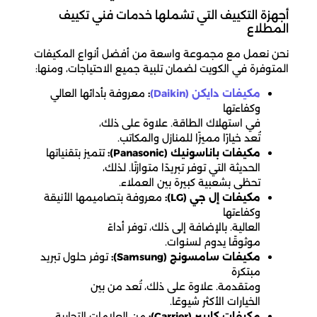
أجهزة التكييف التي تشملها خدمات فني تكييف
المطلاع
نحن نعمل مع مجموعة واسعة من أفضل أنواع المكيفات
المتوفرة في الكويت لضمان تلبية جميع الاحتياجات، ومنها:
مكيفات دايكن (Daikin)
:
معروفة بأدائها العالي
وكفاءتها
في استهلاك الطاقة. علاوة على ذلك،
تُعد خيارًا مميزًا للمنازل والمكاتب.
مكيفات باناسونيك (Panasonic):
تتميز بتقنياتها
الحديثة التي توفر تبريدًا متوازنًا. لذلك،
تحظى بشعبية كبيرة بين العملاء.
مكيفات إل جي (LG):
معروفة بتصاميمها الأنيقة
وكفاءتها
العالية. بالإضافة إلى ذلك، توفر أداءً
موثوقًا يدوم لسنوات.
مكيفات سامسونج (Samsung):
توفر حلول تبريد
مبتكرة
ومتقدمة. علاوة على ذلك، تُعد من بين
الخيارات الأكثر شيوعًا.
مكيفات كاريير (Carrier):
من العلامات التجارية