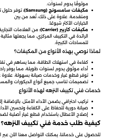
موثوقًا يدوم لسنوات.
مكيفات سامسونج (Samsung):
توفر حلول تب
ومتقدمة. علاوة على ذلك، تُعد من بين
الخيارات الأكثر شيوعًا.
مكيفات كاريير (Carrier):
من العلامات التجارية
الرائدة في التكييف المركزي، مما يجعلها مثالية
للمساحات الكبيرة.
لماذا نوصي بهذه الأنواع من المكيفات؟
كفاءة في استهلاك الطاقة، مما يساهم في تقليل ا
أداء موثوق يدوم لسنوات طويلة، مما يوفر راحة
توفر قطع غيار وخدمات صيانة بسهولة. علاوة ع
تصميمات تناسب جميع أنواع الديكورات والمساح
خدمات فني تكييف النزهه لهذه الأنواع
تركيب احترافي يضمن الأداء الأمثل. بالإضافة إ
صيانة دورية للحفاظ على الكفاءة وتحسين الأدا
إصلاح الأعطال باستخدام قطع غيار أصلية لضمان
كيفية طلب خدمة فني تكييف النزهه؟
للحصول على خدماتنا، يمكنك التواصل معنا الآن عبر ا