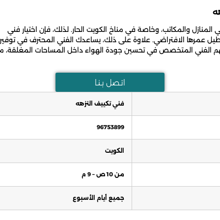
ه
لمنازل والمكاتب، وخاصة في مناخ الكويت الحار. لذلك، فإن اختيار فني
طيل عمرها الافتراضي. علاوة على ذلك، يساعدك الفني المحترف في توفير
يُسهم الفني المتخصص في تحسين جودة الهواء داخل المساحات المغلقة، م
اتـصل بـنـا
فني تكييف النزهه
96753899
الكويت
من 10 ص – 9 م
جميع أيام الأسبوع