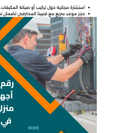
استشارة مجانية حول تركيب أو صيانة المكيفات.
حجز موعد سريع مع فنيينا المحترفين لضمان تق