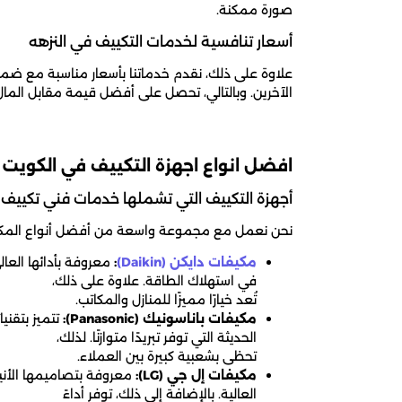
صورة ممكنة.
أسعار تنافسية لخدمات التكييف في النزهه
علاوة على ذلك، نقدم خدماتنا بأسعار مناسبة مع ضمان
الآخرين. وبالتالي، تحصل على أفضل قيمة مقابل المال
افضل انواع اجهزة التكييف في الكويت
أجهزة التكييف التي تشملها خدمات فني تكييف ا
نحن نعمل مع مجموعة واسعة من أفضل أنواع المكيفات
مكيفات دايكن (Daikin)
:
معروفة بأدائها العال
في استهلاك الطاقة. علاوة على ذلك،
تُعد خيارًا مميزًا للمنازل والمكاتب.
مكيفات باناسونيك (Panasonic):
تتميز بتقنيات
الحديثة التي توفر تبريدًا متوازنًا. لذلك،
تحظى بشعبية كبيرة بين العملاء.
مكيفات إل جي (LG):
معروفة بتصاميمها الأني
العالية. بالإضافة إلى ذلك، توفر أداءً