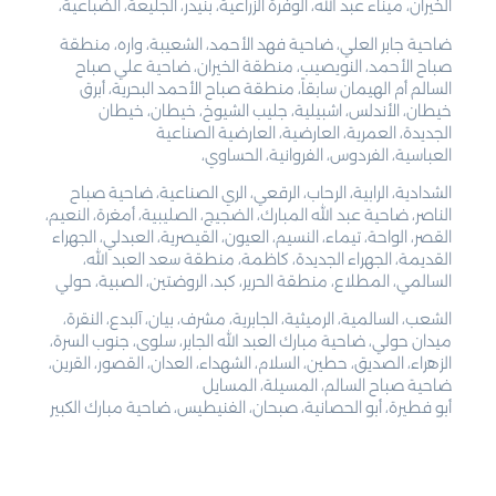
الخيران، ميناء عبد الله، الوفرة الزراعية، بنيدر، الجليعة، الضباعية،
ضاحية جابر العلي، ضاحية فهد الأحمد، الشعيبة، واره، منطقة
صباح الأحمد، النويصيب، منطقة الخيران، ضاحية علي صباح
السالم أم الهيمان سابقاً، منطقة صباح الأحمد البحرية، أبرق
خيطان، الأندلس، اشبيلية، جليب الشيوخ، خيطان، خيطان
الجديدة، العمرية، العارضية، العارضية الصناعية
العباسية، الفردوس، الفروانية، الحساوي،
الشدادية، الرابية، الرحاب، الرقعي، الري الصناعية، ضاحية صباح
الناصر، ضاحية عبد الله المبارك، الضجيج، الصليبية، أمغرة، النعيم،
القصر، الواحة، تيماء، النسيم، العيون، القيصرية، العبدلي، الجهراء
القديمة، الجهراء الجديدة، كاظمة، منطقة سعد العبد الله،
السالمي، المطلاع، منطقة الحرير، كبد، الروضتين، الصبية، حولي
الشعب، السالمية، الرميثية، الجابرية، مشرف، بيان، آلبدع، النقرة،
ميدان حولي، ضاحية مبارك العبد الله الجابر، سلوى، جنوب السرة،
الزهراء، الصديق، حطين، السلام، الشهداء، العدان، القصور، القرين،
ضاحية صباح السالم، المسيلة، المسايل
أبو فطيرة، أبو الحصانية، صبحان، الفنيطيس، ضاحية مبارك الكبير