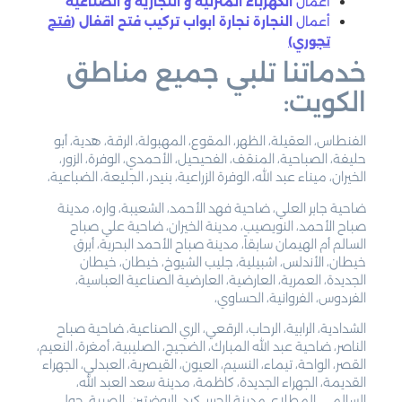
اعمال
الكهرباء المنزلية و التجارية و الصناعية
أعمال
النجارة نجارة ابواب تركيب فتح اقفال (
فتح
تجوري)
خدماتنا تلبي جميع مناطق
الكويت:
الفنطاس، العقيلة، الظهر، المقوع، المهبولة، الرقة، هدية، أبو
حليفة، الصباحية، المنقف، الفحيحيل، الأحمدي، الوفرة، الزور،
الخيران، ميناء عبد الله، الوفرة الزراعية، بنيدر، الجليعة، الضباعية،
ضاحية جابر العلي، ضاحية فهد الأحمد، الشعيبة، واره، مدينة
صباح الأحمد، النويصيب، مدينة الخيران، ضاحية علي صباح
السالم أم الهيمان سابقاً، مدينة صباح الأحمد البحرية، أبرق
خيطان، الأندلس، اشبيلية، جليب الشيوخ، خيطان، خيطان
الجديدة، العمرية، العارضية، العارضية الصناعية العباسية،
الفردوس، الفروانية، الحساوي،
الشدادية، الرابية، الرحاب، الرقعي، الري الصناعية، ضاحية صباح
الناصر، ضاحية عبد الله المبارك، الضجيج، الصليبية، أمغرة، النعيم،
القصر، الواحة، تيماء، النسيم، العيون، القيصرية، العبدلي، الجهراء
القديمة، الجهراء الجديدة، كاظمة، مدينة سعد العبد الله،
السالمي، المطلاع، مدينة الحرير، كبد، الروضتين، الصبية، حولي