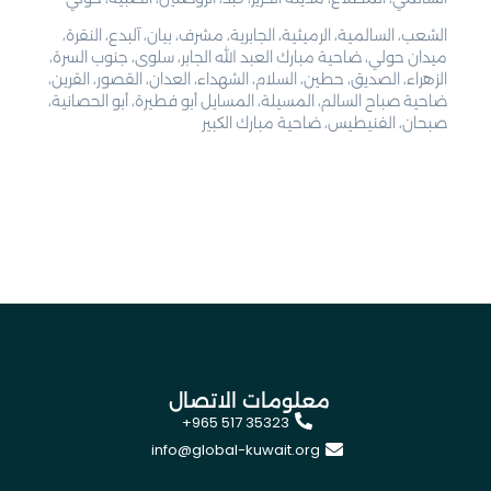
الشعب، السالمية، الرميثية، الجابرية، مشرف، بيان، آلبدع، النقرة،
ميدان حولي، ضاحية مبارك العبد الله الجابر، سلوى، جنوب السرة،
الزهراء، الصديق، حطين، السلام، الشهداء، العدان، القصور، القرين،
ضاحية صباح السالم، المسيلة، المسايل أبو فطيرة، أبو الحصانية،
صبحان، الفنيطيس، ضاحية مبارك الكبير
معلومات الاتصال
+965 517 35323
info@global-kuwait.org