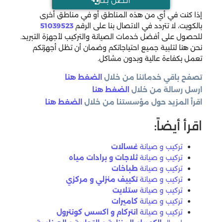
اتـصل بـنـا
إذا كنت في أي من هذه المناطق أو في مناطق أخرى
بالكويت، لا تتردد في الاتصال بنا على الرقم
51039523
للحصول على أفضل خدمات الصيانة والتركيب لأجهزة التبريد.
نحن هنا لتلبية جميع احتياجاتكم وضمان أن تظل أجهزتكم
تعمل بكفاءة عالية وبدون مشاكل.
تصفح باقي خدماتنا من خلال
الضغط هنا
ارسل رسالة من خلال
الضغط هنا
اقرأ المزيد حول مؤسستنا من خلال
الضغط هنا
اقرأ أيضاً:
تركيب و صيانة
غسالات
تركيب و صيانة
ثلاجات و برادات مياه
تركيب و صيانة
طباخات
تركيب و صيانة
تكييف منزلي و مركزي
تركيب و صيانة
ستلايت
تركيب و صيانة
كاميرات
تركيب و صيانة
انتركام و اكسس كونترول