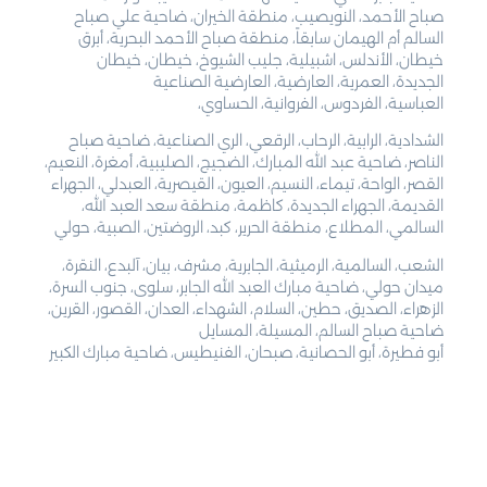
صباح الأحمد، النويصيب، منطقة الخيران، ضاحية علي صباح
السالم أم الهيمان سابقاً، منطقة صباح الأحمد البحرية، أبرق
خيطان، الأندلس، اشبيلية، جليب الشيوخ، خيطان، خيطان
الجديدة، العمرية، العارضية، العارضية الصناعية
العباسية، الفردوس، الفروانية، الحساوي،
الشدادية، الرابية، الرحاب، الرقعي، الري الصناعية، ضاحية صباح
الناصر، ضاحية عبد الله المبارك، الضجيج، الصليبية، أمغرة، النعيم،
القصر، الواحة، تيماء، النسيم، العيون، القيصرية، العبدلي، الجهراء
القديمة، الجهراء الجديدة، كاظمة، منطقة سعد العبد الله،
السالمي، المطلاع، منطقة الحرير، كبد، الروضتين، الصبية، حولي
الشعب، السالمية، الرميثية، الجابرية، مشرف، بيان، آلبدع، النقرة،
ميدان حولي، ضاحية مبارك العبد الله الجابر، سلوى، جنوب السرة،
الزهراء، الصديق، حطين، السلام، الشهداء، العدان، القصور، القرين،
ضاحية صباح السالم، المسيلة، المسايل
أبو فطيرة، أبو الحصانية، صبحان، الفنيطيس، ضاحية مبارك الكبير