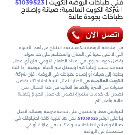
فني طباخات الروضة الكويت |
51039523
| شركة الكويت العالمية: صيانة وإصلاح
طباخات بجودة عالية
في منطقة الروضة بالكويت، يعد الطباخ من أهم الأجهزة
التي لا غنى عنها في المنازل والمطاعم على حد سواء.
بفضل دوره الحيوي في إعداد الطعام اليومي، فإن أي عطل
فيه قد يسبب إزعاجًا كبيرًا ويعطل سير الحياة اليومية. إذا كنت
بحاجة إلى صيانة أو إصلاح لطباخك في الروضة ، فإن
شركة
الكويت العالمية
هي الخيار الأمثل لتلبية احتياجاتك. بفضل
سنوات من الخبرة والكفاءة العالية في هذا المجال، نحن
نضمن لك خدمات متميزة تضمن لك عمل الطباخ بكفاءة
عالية وأمان تام.
للتواصل معنا والحصول على خدمة سريعة وفعالة، اتصل
بنا على الرقم
51039523
. نحن هنا لتلبية كافة احتياجاتك في
صيانة وإصلاح الطباخات، سواء كانت في منزلك أو في
مطعمك في الروضة .