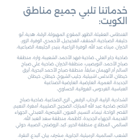
خدماتنا تلبي جميع مناطق
الكويت:
الفنطاس، العقيلة، الظهر، المقوع، المهبولة، الرقة، هدية، أبو
حليفة، الصباحية، المنقف، الفحيحيل، الأحمدي، الوفرة، الزور،
الخيران، ميناء عبد الله، الوفرة الزراعية، بنيدر، الجليعة، الضباعية،
ضاحية جابر العلي، ضاحية فهد الأحمد، الشعيبة، واره، منطقة
صباح الأحمد، النويصيب، منطقة الخيران، ضاحية علي صباح
السالم أم الهيمان سابقاً، منطقة صباح الأحمد البحرية، أبرق
خيطان، الأندلس، اشبيلية، جليب الشيوخ، خيطان، خيطان
الجديدة، العمرية، العارضية، العارضية الصناعية
العباسية، الفردوس، الفروانية، الحساوي،
الشدادية، الرابية، الرحاب، الرقعي، الري الصناعية، ضاحية صباح
الناصر، ضاحية عبد الله المبارك، الضجيج، الصليبية، أمغرة، النعيم،
القصر، الواحة، تيماء، النسيم، العيون، القيصرية، العبدلي، الجهراء
القديمة، الجهراء الجديدة، كاظمة، منطقة سعد العبد الله،
السالمي، المطلاع، منطقة الحرير، كبد، الروضتين، الصبية، حولي
الشعب، السالمية، الرميثية، الجابرية، مشرف، بيان، آلبدع، النقرة،