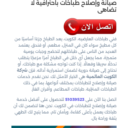
صيانة وإصلاح طباخات باحترافية لا
تضاهى
فني طباخات العارضيه، الكويت، يعد الطباخ جزءًا أساسيًا من
كل مطبخ سواء كان في المنزل، مطعم، أو فندق. يعتمد
العديد من الناس على طباخاتهم لتحضير وجبات يومية
متميزة، مما يجعل أي خلل في الطباخ أمرًا مزعجًا يتطلب
تدخلًا سريعًا وفعالًا. إذا كنت تواجه مشكلة مع طباخك، أو
تحتاج إلى صيانة دورية لضمان استمرارية أدائه، فإن
شركة
الكويت العالمية
هي الخيار الأمثل لك. نحن نقدم خدمات
صيانة وإصلاح للطباخات بمختلف أنواعها، بما في ذلك
الطباخات المنزلية، طباخات المطاعم، وأفران الغاز.
اتصل بنا الآن على
51039523
للحصول على أفضل خدمة
صيانة وإصلاح للطباخات في الكويت. نحن هنا لنضمن لك أن
طباخك يعمل بأعلى كفاءة، وبأمان تام، مما يتيح لك الطهي
بثقة وراحة بال.