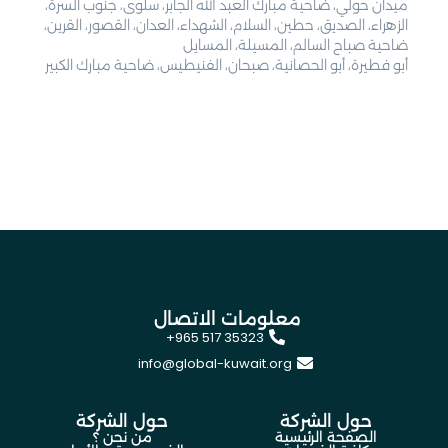
ميدان حولي، ضاحية مبارك العبد الله الجابر، سلوى، جنوب السرة،
الزهراء، الصديق، حطين، السلام، الشهداء، العدان، القصور، القرين،
ضاحية صباح السالم، المسيلة، المسايل
أبو فطيرة، أبو الحصانية، صبحان، الفنيطيس، ضاحية مبارك الكبير
معلومات الاتصال
+965 517 35323
info@global-kuwait.org
حول الشركة
حول الشركة
الصفحة الرئيسية
من نحن ؟