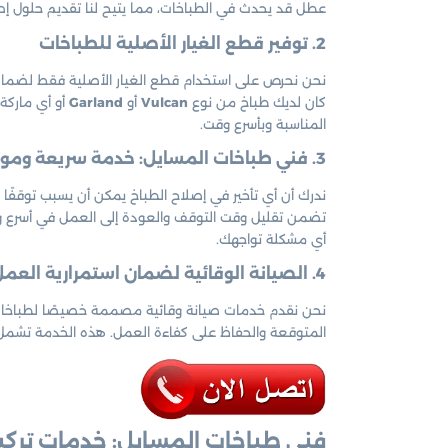
عطل قد يحدث في الطباخات، مما يتيح لنا تقديم حلول إص
2. توفير قطع الغيار الأصلية للطباخات
نحن نحرص على استخدام قطع الغيار الأصلية فقط لضمان 
كان لديك طباخ من نوع
Vulcan
أو
Garland
أو أي ماركة
المناسبة وبأسرع وقت.
3. فني طباخات المسايل: خدمة سريعة وموثوقة في الكويت
ندرك أن أي تأخير في إصلاح الطباخ يمكن أن يسبب توقفً
تضمن تقليل وقت التوقف والعودة إلى العمل في أسرع وق
أي مشكلة تواجهك.
4. الصيانة الوقائية لضمان استمرارية العمل
نحن نقدم خدمات صيانة وقائية مصممة خصيصًا لطباخات 
المتوقعة والحفاظ على كفاءة العمل. هذه الخدمة تشم
فني طباخات المسايل: خدمات تركي