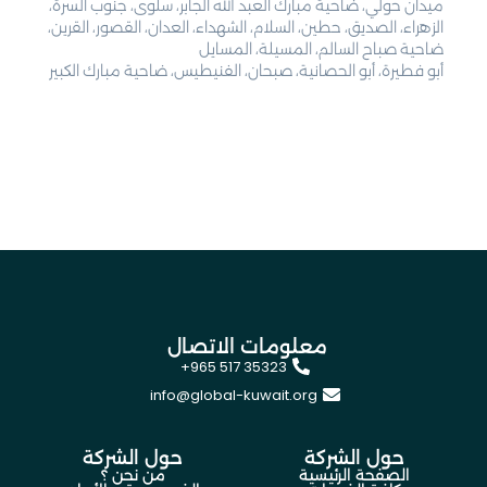
ميدان حولي، ضاحية مبارك العبد الله الجابر، سلوى، جنوب السرة،
الزهراء، الصديق، حطين، السلام، الشهداء، العدان، القصور، القرين،
ضاحية صباح السالم، المسيلة، المسايل
أبو فطيرة، أبو الحصانية، صبحان، الفنيطيس، ضاحية مبارك الكبير
معلومات الاتصال
+965 517 35323
info@global-kuwait.org
حول الشركة
حول الشركة
الصفحة الرئيسية
من نحن ؟