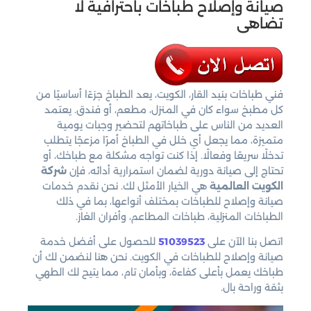
صيانة وإصلاح طباخات باحترافية لا
تضاهى
فني طباخات بنيد القار، الكويت، يعد الطباخ جزءًا أساسيًا من
كل مطبخ سواء كان في المنزل، مطعم، أو فندق. يعتمد
العديد من الناس على طباخاتهم لتحضير وجبات يومية
متميزة، مما يجعل أي خلل في الطباخ أمرًا مزعجًا يتطلب
تدخلًا سريعًا وفعالًا. إذا كنت تواجه مشكلة مع طباخك، أو
تحتاج إلى صيانة دورية لضمان استمرارية أدائه، فإن
شركة
الكويت العالمية
هي الخيار الأمثل لك. نحن نقدم خدمات
صيانة وإصلاح للطباخات بمختلف أنواعها، بما في ذلك
الطباخات المنزلية، طباخات المطاعم، وأفران الغاز.
اتصل بنا الآن على
51039523
للحصول على أفضل خدمة
صيانة وإصلاح للطباخات في الكويت. نحن هنا لنضمن لك أن
طباخك يعمل بأعلى كفاءة، وبأمان تام، مما يتيح لك الطهي
بثقة وراحة بال.