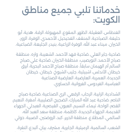
خدماتنا تلبي جميع مناطق
الكويت:
الفنطاس، العقيلة، الظهر، المقوع، المهبولة، الرقة، هدية، أبو
حليفة، الصباحية، المنقف، الفحيحيل، الأحمدي، الوفرة، الزور،
الخيران، ميناء عبد الله، الوفرة الزراعية، بنيدر، الجليعة، الضباعية،
ضاحية جابر العلي، ضاحية فهد الأحمد، الشعيبة، واره، منطقة
صباح الأحمد، النويصيب، منطقة الخيران، ضاحية علي صباح
السالم أم الهيمان سابقاً، منطقة صباح الأحمد البحرية، أبرق
خيطان، الأندلس، اشبيلية، جليب الشيوخ، خيطان، خيطان
الجديدة، العمرية، العارضية، العارضية الصناعية
العباسية، الفردوس، الفروانية، الحساوي،
الشدادية، الرابية، الرحاب، الرقعي، الري الصناعية، ضاحية صباح
الناصر، ضاحية عبد الله المبارك، الضجيج، الصليبية، أمغرة، النعيم،
القصر، الواحة، تيماء، النسيم، العيون، القيصرية، العبدلي، الجهراء
القديمة، الجهراء الجديدة، كاظمة، منطقة سعد العبد الله،
السالمي، المطلاع، منطقة الحرير، كبد، الروضتين، الصبية، حولي
الشعب، السالمية، الرميثية، الجابرية، مشرف، بيان، آلبدع، النقرة،