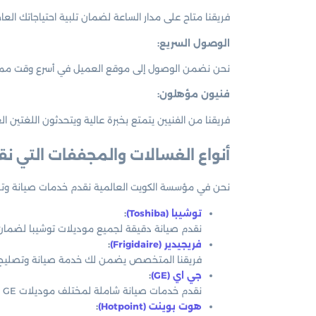
فريقنا متاح على مدار الساعة لضمان تلبية احتياجاتك العاجل
الوصول السريع:
نحن نضمن الوصول إلى موقع العميل في أسرع وقت ممكن ل
فنيون مؤهلون:
فريقنا من الفنيين يتمتع بخبرة عالية ويتحدثون اللغتين الع
أنواع الغسالات والمجففات التي ن
نحن في مؤسسة الكويت العالمية نقدم خدمات صيانة وتصليح 
توشيبا (Toshiba)
:
نقدم صيانة دقيقة لجميع موديلات توشيبا لضمان ع
فريجيدير (Frigidaire)
:
فريقنا المتخصص يضمن لك خدمة صيانة وتصليح م
جي اي (GE)
:
نقدم خدمات صيانة شاملة لمختلف موديلات GE لضمان استمرارية عملها دون أعطال.
هوت بوينت (Hotpoint)
: