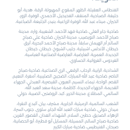
الفنطاس، العقيلة، الظهر، المقوع، المهبولة، الرقة، هدية، أبو
حليفة، الصباحية، المنقف، الفحيحيل، الأحمدي، الوفرة، الزور،
الخيران، ميناء عبد الله، الوفرة الزراعية، بنيدر، الجليعة، الضباعية،
ضاحية جابر العلي، ضاحية فهد الأحمد، الشعيبة، واره، مدينة
صباح الأحمد، النويصيب، مدينة الخيران، ضاحية علي صباح
السالم أم الهيمان سابقاً، مدينة صباح الأحمد البحرية، أبرق
خيطان، الأندلس، اشبيلية، جليب الشيوخ، خيطان، خيطان
الجديدة، العمرية، العارضية، العارضية الصناعية العباسية،
الفردوس، الفروانية، الحساوي،
الشدادية، الرابية، الرحاب، الرقعي، الري الصناعية، ضاحية صباح
الناصر، ضاحية عبد الله المبارك، الضجيج، الصليبية، أمغرة، النعيم،
القصر، الواحة، تيماء، النسيم، العيون، القيصرية، العبدلي، الجهراء
القديمة، الجهراء الجديدة، كاظمة، مدينة سعد العبد الله،
السالمي، المطلاع، مدينة الحرير، كبد، الروضتين، الصبية، حولي
الشعب، السالمية، الرميثية، الجابرية، مشرف، بيان، آلبدع، النقرة،
ميدان حولي، ضاحية مبارك العبد الله الجابر، سلوى، جنوب السرة،
الزهراء، الصديق، حطين، السلام، الشهداء، العدان، القصور، القرين،
ضاحية صباح السالم، المسيلة، المسايل أبو فطيرة، أبو الحصانية،
صبحان، الفنيطيس، ضاحية مبارك الكبير