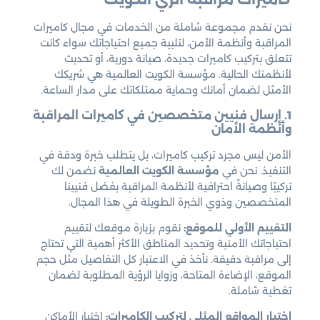
نحن نقدم مجموعة شاملة من الخدمات في مجال كاميرات
المراقبة وأنظمة الأمن، لتلبية جميع احتياجاتك سواء كانت
تتعلق بتركيب كاميرات جديدة، صيانة دورية، أو تحديث
لأنظمتك الحالية. مؤسسة الكويت العالمية هي شريكك
الأمثل لضمان أمانك وحماية ممتلكاتك على مدار الساعة.
1. إرسال فنيين متخصصين في كاميرات المراقبة
وأنظمة الأمان
الأمن ليس مجرد تركيب كاميرات، بل يتطلب خبرة ودقة في
التنفيذ. نحن في
مؤسسة الكويت العالمية
نضمن لك
تركيبًا وصيانةً احترافية لأنظمة المراقبة بفضل فنيينا
المتخصصين وذوي الخبرة الطويلة في هذا المجال.
التقييم الأولي للموقع:
نقوم بزيارة موقعك لتقييم
احتياجاتك الأمنية وتحديد المناطق الأكثر أهمية التي تحتاج
إلى مراقبة دقيقة. نأخذ في الاعتبار كل التفاصيل مثل حجم
الموقع، الإضاءة المتاحة، وزوايا الرؤية المطلوبة لضمان
تغطية شاملة.
اختيار المواقع المثلى لتركيب الكاميرات:
اختيار الأماكن