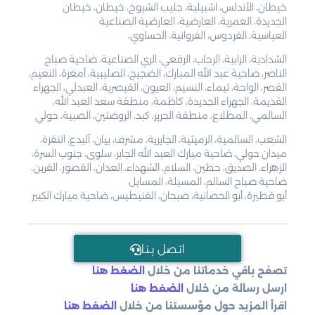
خيطان، الأندلس، اشبيلية، جليب الشيوخ، خيطان، خيطان
الجديدة، العمرية، العارضية، العارضية الصناعية
العباسية، الفردوس، الفروانية، الحساوي،
الشدادية، الرابية، الرحاب، الرقعي، الري الصناعية، ضاحية صباح
الناصر، ضاحية عبد الله المبارك، الضجيج، الصليبية، أمغرة، النعيم،
القصر، الواحة، تيماء، النسيم، العيون، القيصرية، العبدلي، الجهراء
القديمة، الجهراء الجديدة، كاظمة، منطقة سعد العبد الله،
السالمي، المطلاع، منطقة الحرير، كبد، الروضتين، الصبية، حولي
الشعب، السالمية، الرميثية، الجابرية، مشرف، بيان، آلبدع، النقرة،
ميدان حولي، ضاحية مبارك العبد الله الجابر، سلوى، جنوب السرة،
الزهراء، الصديق، حطين، السلام، الشهداء، العدان، القصور، القرين،
ضاحية صباح السالم، المسيلة، المسايل
أبو فطيرة، أبو الحصانية، صبحان، الفنيطيس، ضاحية مبارك الكبير
اتـصل بـنـا
تصفح باقي خدماتنا من خلال
الضغط هنا
ارسل رسالة من خلال
الضغط هنا
اقرأ المزيد حول مؤسستنا من خلال
الضغط هنا