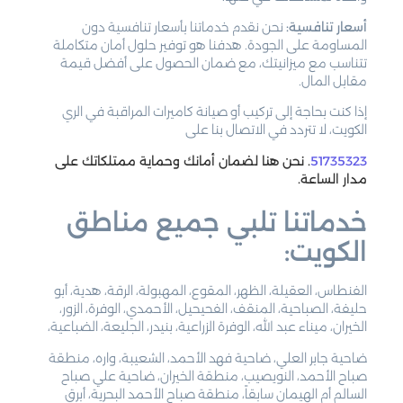
أسعار تنافسية:
نحن نقدم خدماتنا بأسعار تنافسية دون
المساومة على الجودة. هدفنا هو توفير حلول أمان متكاملة
تتناسب مع ميزانيتك، مع ضمان الحصول على أفضل قيمة
مقابل المال.
إذا كنت بحاجة إلى تركيب أو صيانة كاميرات المراقبة في الري
الكويت، لا تتردد في الاتصال بنا على
51735323
. نحن هنا لضمان أمانك وحماية ممتلكاتك على
مدار الساعة.
خدماتنا تلبي جميع مناطق
الكويت:
الفنطاس، العقيلة، الظهر، المقوع، المهبولة، الرقة، هدية، أبو
حليفة، الصباحية، المنقف، الفحيحيل، الأحمدي، الوفرة، الزور،
الخيران، ميناء عبد الله، الوفرة الزراعية، بنيدر، الجليعة، الضباعية،
ضاحية جابر العلي، ضاحية فهد الأحمد، الشعيبة، واره، منطقة
صباح الأحمد، النويصيب، منطقة الخيران، ضاحية علي صباح
السالم أم الهيمان سابقاً، منطقة صباح الأحمد البحرية، أبرق