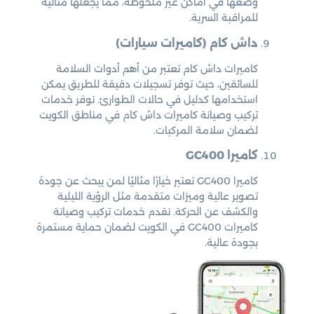
وضعها في أماكن غير ملحوظة، مما يجعلها مثالية
للمراقبة السرية.
داش كام (كاميرات سيارات)
كاميرات داش كام تعتبر من أهم أدوات السلامة
للسائقين، حيث توفر تسجيلات دقيقة للطريق يمكن
استخدامها كدليل في حالات الطوارئ. نوفر خدمات
تركيب وصيانة كاميرات داش كام في مناطق الكويت
لضمان سلامة المركبات.
كاميرا GC400
كاميرا GC400 تعتبر خيارًا مثاليًا لمن يبحث عن جودة
تصوير عالية وميزات متقدمة مثل الرؤية الليلية
والكشف عن الحركة. نقدم خدمات تركيب وصيانة
كاميرات GC400 في الكويت لضمان حماية مستمرة
بجودة عالية.