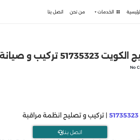
لرئيسية
الخدمات
من نحن
اتصل بنا
يانة كاميرات مراقبة
51735323
| تركيب و تصليح انظمة مراقبة
اتـصل بـنـا