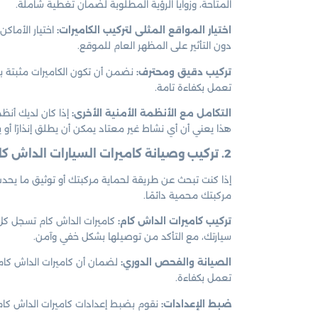
المتاحة، وزوايا الرؤية المطلوبة لضمان تغطية شاملة.
اختيار المواقع المثلى لتركيب الكاميرات:
اختيار الأماك
دون التأثير على المظهر العام للموقع.
تركيب دقيق ومحترف:
نضمن أن تكون الكاميرات مثبتة بش
تعمل بكفاءة تامة.
التكامل مع الأنظمة الأمنية الأخرى:
إذا كان لديك أنظم
هذا يعني أن أي نشاط غير معتاد يمكن أن يطلق إنذارًا أو يب
2. تركيب وصيانة كاميرات السيارات الداش كام في الضجيج الكويت
إذا كنت تبحث عن طريقة لحماية مركبتك أو توثيق ما يحدث
مركبتك محمية دائمًا.
تركيب كاميرات الداش كام:
كاميرات الداش كام تسجل كل ما
سيارتك، مع التأكد من توصيلها بشكل خفي وآمن.
الصيانة والفحص الدوري:
لضمان أن كاميرات الداش كام 
تعمل بكفاءة.
ضبط الإعدادات:
نقوم بضبط إعدادات كاميرات الداش كا