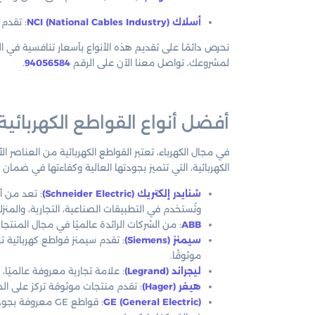
أسلاك NCI (National Cables Industry)
: تقدم 
نحرص دائمًا على تقديم هذه الأنواع بأسعار تنافسية في
لمشروعك، تواصل معنا الآن على الرقم
94056584
.
أفضل أنواع القواطع الكهربائية
في مجال الكهرباء، تعتبر القواطع الكهربائية من العناصر 
الكهربائية، التي تتميز بجودتها العالية وكفاءتها في ضمان 
شنايدر إلكتريك (Schneider Electric)
: تعد من أش
وتُستخدم في التطبيقات الصناعية، التجارية، والمنزلي
ABB
: من الشركات الرائدة عالميًا في مجال المنتجا
سيمنز (Siemens)
: تقدم سيمنز قواطع كهربائية ت
موثوقًا.
ليجراند (Legrand)
: علامة تجارية معروفة عالميًا،
هيغر (Hager)
: تقدم منتجات موثوقة تركز على الحما
GE (General Electric)
: قواطع GE معر