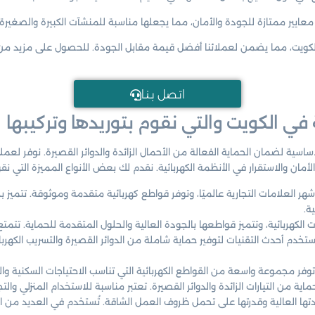
معايير ممتازة للجودة والأمان، مما يجعلها مناسبة للمنشآت الكبيرة والصغيرة.
 الكويت، مما يضمن لعملائنا أفضل قيمة مقابل الجودة. للحصول على مزيد من 
اتـصل بـنـا
 في الكويت والتي نقوم بتوريدها وتركيبها
الأساسية لضمان الحماية الفعالة من الأحمال الزائدة والدوائر القصيرة. نوفر ل
الأمان والاستقرار في الأنظمة الكهربائية. نقدم لك بعض الأنواع المميزة التي نقو
هر العلامات التجارية عالميًا، وتوفر قواطع كهربائية متقدمة وموثوقة. تتميز بحم
ة.
ت الكهربائية، وتتميز قواطعها بالجودة العالية والحلول المتقدمة للحماية. تتم
ستخدم أحدث التقنيات لتوفير حماية شاملة من الدوائر القصيرة والتسريب الكهربا
 توفر مجموعة واسعة من القواطع الكهربائية التي تناسب الاحتياجات السكنية والص
ية من التيارات الزائدة والدوائر القصيرة. تعتبر مناسبة للاستخدام المنزلي والت
وفة بجودتها العالية وقدرتها على تحمل ظروف العمل الشاقة. تُستخدم في العديد من 