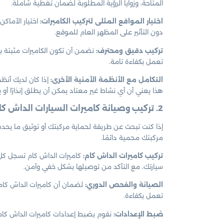
المتاحة، وزوايا الرؤية المطلوبة لضمان تغطية شاملة.
اختيار المواقع المثلى لتركيب الكاميرات:
اختيار الأماك
دون التأثير على المظهر العام للموقع.
تركيب دقيق ومحترف:
نضمن أن تكون الكاميرات مثبتة بش
تعمل بكفاءة تامة.
التكامل مع الأنظمة الأمنية الأخرى:
إذا كان لديك أنظم
هذا يعني أن أي نشاط غير معتاد يمكن أن يطلق إنذارًا أو يب
2. تركيب وصيانة كاميرات السيارات الداش كام في الدعيه الكويت
إذا كنت تبحث عن طريقة لحماية مركبتك أو توثيق ما يحدث
مركبتك محمية دائمًا.
تركيب كاميرات الداش كام:
كاميرات الداش كام تسجل كل ما
سيارتك، مع التأكد من توصيلها بشكل خفي وآمن.
الصيانة والفحص الدوري:
لضمان أن كاميرات الداش كام 
تعمل بكفاءة.
ضبط الإعدادات:
نقوم بضبط إعدادات كاميرات الداش كا