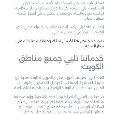
أسعار تنافسية:
نحن نقدم خدماتنا بأسعار تنافسية دون
المساومة على الجودة. هدفنا هو توفير حلول أمان متكاملة
تتناسب مع ميزانيتك، مع ضمان الحصول على أفضل قيمة
مقابل المال.
إذا كنت بحاجة إلى تركيب أو صيانة كاميرات المراقبة في شرق
الكويت، لا تتردد في الاتصال بنا على
51735323
. نحن هنا لضمان أمانك وحماية ممتلكاتك على
مدار الساعة.
خدماتنا تلبي جميع مناطق
الكويت:
الفنطاس، العقيلة، الظهر، المقوع، المهبولة، الرقة، هدية، أبو
حليفة، الصباحية، المنقف، الفحيحيل، الأحمدي، الوفرة، الزور،
الخيران، ميناء عبد الله، الوفرة الزراعية، بنيدر، الجليعة، الضباعية،
ضاحية جابر العلي، ضاحية فهد الأحمد، الشعيبة، واره، منطقة
صباح الأحمد، النويصيب، منطقة الخيران، ضاحية علي صباح
السالم أم الهيمان سابقاً، منطقة صباح الأحمد البحرية، أبرق
خيطان، الأندلس، اشبيلية، جليب الشيوخ، خيطان، خيطان