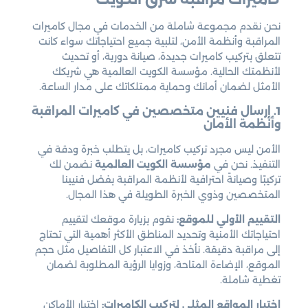
نحن نقدم مجموعة شاملة من الخدمات في مجال كاميرات
المراقبة وأنظمة الأمن، لتلبية جميع احتياجاتك سواء كانت
تتعلق بتركيب كاميرات جديدة، صيانة دورية، أو تحديث
لأنظمتك الحالية. مؤسسة الكويت العالمية هي شريكك
الأمثل لضمان أمانك وحماية ممتلكاتك على مدار الساعة.
1. إرسال فنيين متخصصين في كاميرات المراقبة
وأنظمة الأمان
الأمن ليس مجرد تركيب كاميرات، بل يتطلب خبرة ودقة في
التنفيذ. نحن في
مؤسسة الكويت العالمية
نضمن لك
تركيبًا وصيانةً احترافية لأنظمة المراقبة بفضل فنيينا
المتخصصين وذوي الخبرة الطويلة في هذا المجال.
التقييم الأولي للموقع:
نقوم بزيارة موقعك لتقييم
احتياجاتك الأمنية وتحديد المناطق الأكثر أهمية التي تحتاج
إلى مراقبة دقيقة. نأخذ في الاعتبار كل التفاصيل مثل حجم
الموقع، الإضاءة المتاحة، وزوايا الرؤية المطلوبة لضمان
تغطية شاملة.
اختيار المواقع المثلى لتركيب الكاميرات:
اختيار الأماكن