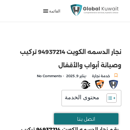
القائمة
نجار الدسمه الكويت 94937214 تركيب
وصيانة أبواب والأقفال
-
-
خدمة نجارة
يناير 9, 2025
No Comments
محتوى الخدمة
اتـصل بـنـا
رقم نجار الدسمه الكويت
94937214
تركيب