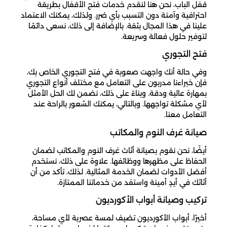
قفل الباب، نحن هنا لنقدم خدمات فتح الأقفال بطريقة
احترافية وآمنة دون التسبب بأي ضرر. ولذلك، يمكنك الاعتماد
علينا في هذا المجال بثقة. بالإضافة إلى ذلك، نسعى دائمًا
لتوفير حلول فعالة وسريعة.
فتح التجوري
وفي حالة أنك واجهت صعوبة في فتح التجوري الخاص بك،
فإن خبراءنا مدربون على التعامل مع مختلف أنواع التجوري
بمهارة عالية ودقة. وبناءً على ذلك، نضمن لك الحل الأمثل
لأي مشكلة تواجهها. وبالتالي، يمكنك الشعور بالراحة عند
التعامل معنا.
صيانة غرف النوم والمكاتب
أيضًا، نحن نقوم بصيانة أثاث غرف النوم والمكاتب لضمان
الحفاظ على مظهرها ووظائفها. علاوة على ذلك، نستخدم
أفضل الأدوات لضمان الخدمة المثالية. لذلك، تأكد من أن
أثاثك في أيدٍ أمينة واستفد من خدماتنا الممتازة.
تركيب وصيانة أبواب الأكورديون
أخيرًا، أبواب الأكورديون تضيف لمسة عصرية لأي مساحة،