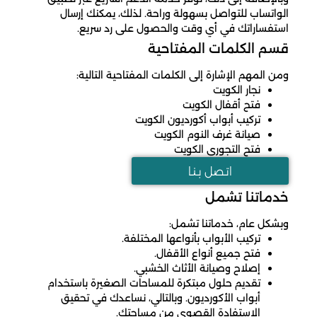
الواتساب للتواصل بسهولة وراحة. لذلك، يمكنك إرسال
استفساراتك في أي وقت والحصول على رد سريع.
قسم الكلمات المفتاحية
ومن المهم الإشارة إلى الكلمات المفتاحية التالية:
نجار الكويت
فتح أقفال الكويت
تركيب أبواب أكورديون الكويت
صيانة غرف النوم الكويت
فتح التجوري الكويت
اتـصل بـنـا
خدماتنا تشمل
وبشكل عام، خدماتنا تشمل:
تركيب الأبواب بأنواعها المختلفة.
فتح جميع أنواع الأقفال.
إصلاح وصيانة الأثاث الخشبي.
تقديم حلول مبتكرة للمساحات الصغيرة باستخدام
أبواب الأكورديون. وبالتالي، نساعدك في تحقيق
الاستفادة القصوى من مساحتك.