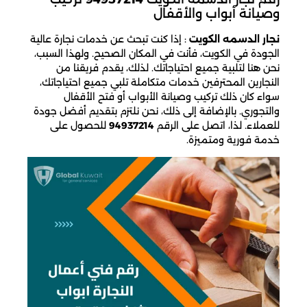
وصيانة أبواب والأقفال
نجار الدسمه الكويت
: إذا كنت تبحث عن خدمات نجارة عالية
الجودة في الكويت، فأنت في المكان الصحيح. ولهذا السبب،
نحن هنا لتلبية جميع احتياجاتك. لذلك، يقدم فريقنا من
النجارين المحترفين خدمات متكاملة تلبي جميع احتياجاتك،
سواء كان ذلك تركيب وصيانة الأبواب أو فتح الأقفال
والتجوري. بالإضافة إلى ذلك، نحن نلتزم بتقديم أفضل جودة
للعملاء. لذا، اتصل على الرقم
94937214
للحصول على
خدمة فورية ومتميزة.