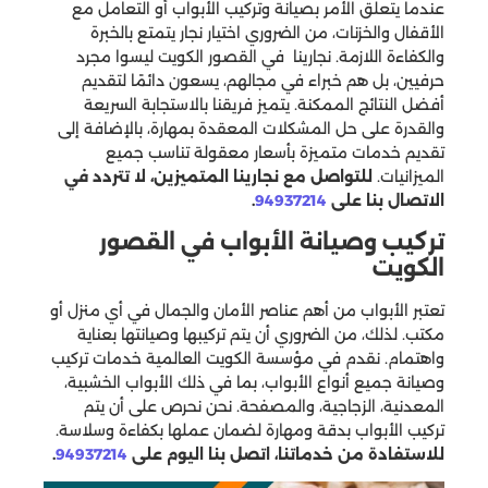
عندما يتعلق الأمر بصيانة وتركيب الأبواب أو التعامل مع
الأقفال والخزنات، من الضروري اختيار نجار يتمتع بالخبرة
والكفاءة اللازمة. نجارينا في القصور الكويت ليسوا مجرد
حرفيين، بل هم خبراء في مجالهم، يسعون دائمًا لتقديم
أفضل النتائج الممكنة. يتميز فريقنا بالاستجابة السريعة
والقدرة على حل المشكلات المعقدة بمهارة، بالإضافة إلى
تقديم خدمات متميزة بأسعار معقولة تناسب جميع
الميزانيات.
للتواصل مع نجارينا المتميزين، لا تتردد في
الاتصال بنا على
94937214
.
تركيب وصيانة الأبواب في القصور
الكويت
تعتبر الأبواب من أهم عناصر الأمان والجمال في أي منزل أو
مكتب. لذلك، من الضروري أن يتم تركيبها وصيانتها بعناية
واهتمام. نقدم في مؤسسة الكويت العالمية خدمات تركيب
وصيانة جميع أنواع الأبواب، بما في ذلك الأبواب الخشبية،
المعدنية، الزجاجية، والمصفحة. نحن نحرص على أن يتم
تركيب الأبواب بدقة ومهارة لضمان عملها بكفاءة وسلاسة.
للاستفادة من خدماتنا، اتصل بنا اليوم على
94937214
.