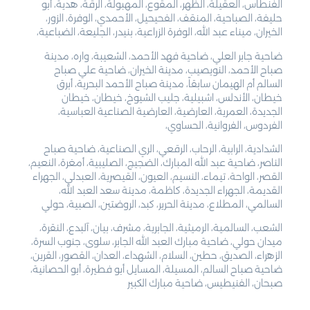
الفنطاس، العقيلة، الظهر، المقوع، المهبولة، الرقة، هدية، أبو
حليفة، الصباحية، المنقف، الفحيحيل، الأحمدي، الوفرة، الزور،
الخيران، ميناء عبد الله، الوفرة الزراعية، بنيدر، الجليعة، الضباعية،
ضاحية جابر العلي، ضاحية فهد الأحمد، الشعيبة، واره، مدينة
صباح الأحمد، النويصيب، مدينة الخيران، ضاحية علي صباح
السالم أم الهيمان سابقاً، مدينة صباح الأحمد البحرية، أبرق
خيطان، الأندلس، اشبيلية، جليب الشيوخ، خيطان، خيطان
الجديدة، العمرية، العارضية، العارضية الصناعية العباسية،
الفردوس، الفروانية، الحساوي،
الشدادية، الرابية، الرحاب، الرقعي، الري الصناعية، ضاحية صباح
الناصر، ضاحية عبد الله المبارك، الضجيج، الصليبية، أمغرة، النعيم،
القصر، الواحة، تيماء، النسيم، العيون، القيصرية، العبدلي، الجهراء
القديمة، الجهراء الجديدة، كاظمة، مدينة سعد العبد الله،
السالمي، المطلاع، مدينة الحرير، كبد، الروضتين، الصبية، حولي
الشعب، السالمية، الرميثية، الجابرية، مشرف، بيان، آلبدع، النقرة،
ميدان حولي، ضاحية مبارك العبد الله الجابر، سلوى، جنوب السرة،
الزهراء، الصديق، حطين، السلام، الشهداء، العدان، القصور، القرين،
ضاحية صباح السالم، المسيلة، المسايل أبو فطيرة، أبو الحصانية،
صبحان، الفنيطيس، ضاحية مبارك الكبير