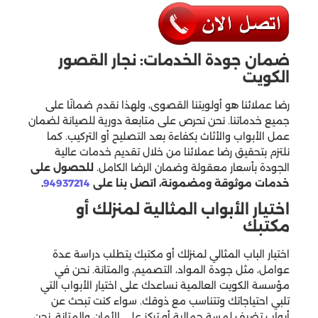
ضمان جودة الخدمات: نجار القصور
الكويت
رضا عملائنا هو أولويتنا القصوى، ولهذا نقدم ضمانًا على
جميع خدماتنا. نحن نحرص على متابعة دورية للصيانة لضمان
عمل الأبواب والأثاث بكفاءة بعد التصليح أو التركيب. كما
نلتزم بتحقيق رضا عملائنا من خلال تقديم خدمات عالية
الجودة بأسعار معقولة وضمان الرضا الكامل.
للحصول على
خدمات موثوقة ومضمونة، اتصل بنا على
94937214
.
اختيار الأبواب المثالية لمنزلك أو
مكتبك
اختيار الباب المثالي لمنزلك أو مكتبك يتطلب دراسة عدة
عوامل، مثل جودة المواد، التصميم، والمتانة. نحن في
مؤسسة الكويت العالمية نساعدك على اختيار الأبواب التي
تلبي احتياجاتك وتتناسب مع ذوقك. سواء كنت تبحث عن
أبواب تضيف لمسة جمالية أو تركز على الأمان والمتانة، نحن