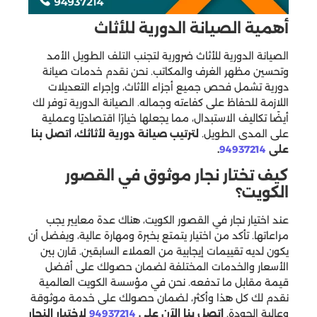
أهمية الصيانة الدورية للأثاث
الصيانة الدورية للأثاث ضرورية لتجنب التلف الطويل الأمد
وتحسين مظهر الغرف والمكاتب. نحن نقدم خدمات صيانة
دورية تشمل فحص جميع أجزاء الأثاث، وإجراء التعديلات
اللازمة للحفاظ على كفاءته وجماله. الصيانة الدورية توفر لك
أيضًا تكاليف الاستبدال، مما يجعلها خيارًا اقتصاديًا وعملية
على المدى الطويل.
لترتيب صيانة دورية لأثاثك، اتصل بنا
على
94937214
.
كيف تختار نجار موثوق في القصور
الكويت؟
عند اختيار نجار في القصور الكويت، هناك عدة معايير يجب
مراعاتها. تأكد من اختيار يتمتع بخبرة ومهارة عالية، ويفضل أن
يكون لديه تقييمات إيجابية من العملاء السابقين. قارن بين
الأسعار والخدمات المختلفة لضمان حصولك على أفضل
قيمة مقابل ما تدفعه. نحن في مؤسسة الكويت العالمية
نقدم لك كل هذا وأكثر، لضمان حصولك على خدمة موثوقة
وعالية الجودة.
اتصل بنا الآن على
94937214
لاختيار النجار