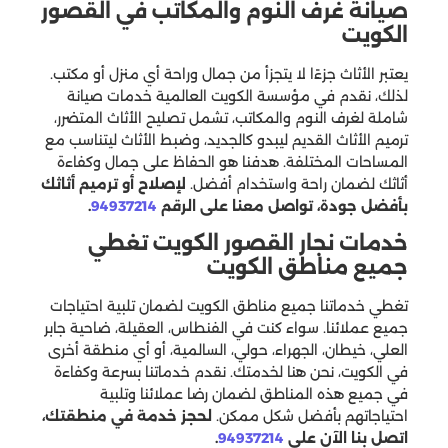
صيانة غرف النوم والمكاتب في القصور
الكويت
يعتبر الأثاث جزءًا لا يتجزأ من جمال وراحة أي منزل أو مكتب.
لذلك، نقدم في مؤسسة الكويت العالمية خدمات صيانة
شاملة لغرف النوم والمكاتب، تشمل تصليح الأثاث المتضرر،
ترميم الأثاث القديم ليبدو كالجديد، وضبط الأثاث ليتناسب مع
المساحات المختلفة. هدفنا هو الحفاظ على جمال وكفاءة
أثاثك لضمان راحة واستخدام أفضل.
لإصلاح أو ترميم أثاثك
بأفضل جودة، تواصل معنا على الرقم
94937214
.
خدمات نجار القصور الكويت تغطي
جميع مناطق الكويت
تغطي خدماتنا جميع مناطق الكويت لضمان تلبية احتياجات
جميع عملائنا. سواء كنت في الفنطاس، العقيلة، ضاحية جابر
العلي، خيطان، الجهراء، حولي، السالمية، أو أي منطقة أخرى
في الكويت، نحن هنا لخدمتك. نقدم خدماتنا بسرعة وكفاءة
في جميع هذه المناطق لضمان رضا عملائنا وتلبية
احتياجاتهم بأفضل شكل ممكن.
لحجز خدمة في منطقتك،
اتصل بنا الآن على
94937214
.