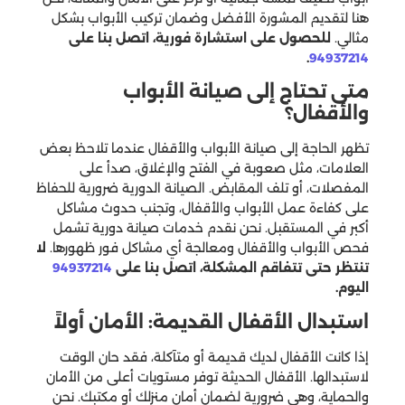
هنا لتقديم المشورة الأفضل وضمان تركيب الأبواب بشكل
مثالي.
للحصول على استشارة فورية، اتصل بنا على
.
94937214
متى تحتاج إلى صيانة الأبواب
والأقفال؟
تظهر الحاجة إلى صيانة الأبواب والأقفال عندما تلاحظ بعض
العلامات، مثل صعوبة في الفتح والإغلاق، صدأ على
المفصلات، أو تلف المقابض. الصيانة الدورية ضرورية للحفاظ
على كفاءة عمل الأبواب والأقفال، وتجنب حدوث مشاكل
أكبر في المستقبل. نحن نقدم خدمات صيانة دورية تشمل
فحص الأبواب والأقفال ومعالجة أي مشاكل فور ظهورها.
لا
تنتظر حتى تتفاقم المشكلة، اتصل بنا على
94937214
اليوم.
استبدال الأقفال القديمة: الأمان أولاً
إذا كانت الأقفال لديك قديمة أو متآكلة، فقد حان الوقت
لاستبدالها. الأقفال الحديثة توفر مستويات أعلى من الأمان
والحماية، وهي ضرورية لضمان أمان منزلك أو مكتبك. نحن