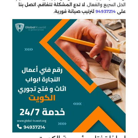
الحل السريع والفعال.
لا تدع المشكلة تتفاقم، اتصل بنا
على
94937214
لترتيب صيانة فورية.