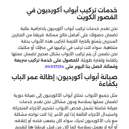
خدمات تركيب أبواب أكورديون في
القصور الكويت
نحن نقدم خدمات تركيب أبواب أكورديون باحترافية عالية
لضمان حصولك على أفضل نتائج ممكنة. فريقنا من النجارين
المدربين يتمتع بالخبرة اللازمة لتركيب هذه الأبواب بدقة
متناهية، سواء كنت ترغب في تركيبها في منزلك أو مكتبك.
نحن نضمن أن يتم تركيب الأبواب بشكل صحيح لضمان عملها
بكفاءة ولفترة طويلة.
للحصول على خدمة تركيب سريعة
وفعالة، اتصل بنا اليوم على
94937214
.
صيانة أبواب أكورديون: إطالة عمر الباب
بكفاءة
مثل جميع الأبواب، تحتاج أبواب الأكورديون إلى صيانة دورية
لضمان عملها بسلاسة ودون مشاكل. نحن نقدم خدمات
صيانة شاملة تشمل فحص الأبواب، تشحيم الأجزاء المتحركة،
واستبدال الأجزاء التالفة إذا لزم الأمر. إذا كنت تواجه مشكلة
مع باب الأكورديون لديك، سواء كان يصعب فتحه أو إغلاقه،
أو أنه لا يعمل بسلاسة كما كان من قبل، فريقنا هنا لتقديم